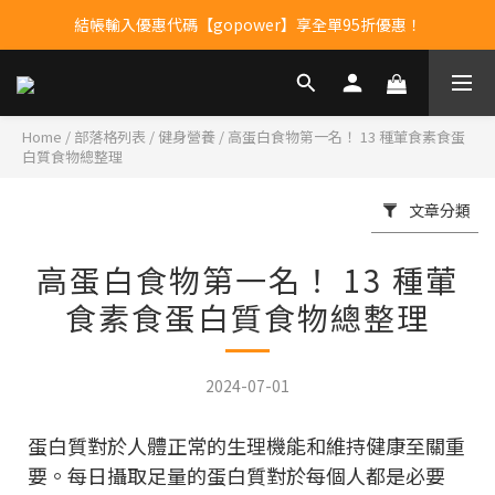
結帳輸入優惠代碼【gopower】享全單95折優惠！
果果11歲慶｜App 下單享 5% 購物金回饋
11歲慶好禮｜買 500g/1kg 指定乳清2包贈品牌毛巾
果果11歲慶｜App 下單享 5% 購物金回饋
Home
/
部落格列表
/
健身營養
/
高蛋白食物第一名！ 13 種葷食素食蛋
白質食物總整理
文章分類
高蛋白食物第一名！ 13 種葷
食素食蛋白質食物總整理
2024-07-01
蛋白質對於人體正常的生理機能和維持健康至關重
要。每日攝取足量的蛋白質對於每個人都是必要