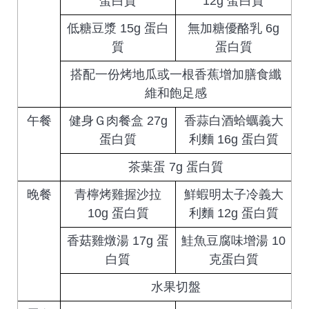
蛋白質
12g 蛋白質
低糖豆漿 15g 蛋白
無加糖優酪乳 6g
質
蛋白質
搭配一份烤地瓜或一根香蕉增加膳食纖
維和飽足感
午餐
健身Ｇ肉餐盒 27g
香蒜白酒蛤蠣義大
蛋白質
利麵 16g 蛋白質
茶葉蛋 7g 蛋白質
晚餐
青檸烤雞握沙拉
鮮蝦明太子冷義大
10g 蛋白質
利麵 12g 蛋白質
香菇雞燉湯 17g 蛋
鮭魚豆腐味增湯 10
白質
克蛋白質
水果切盤