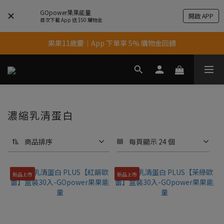
GOpower果果能量
開啟 APP
首次下載 App 送 $50 購物金
果果11歲慶｜App 下單享 5% 購物金回饋
果果11歲慶｜App 下單享 5% 購物金回饋
結帳輸入優惠代碼【gopower】享全單95折優惠！
11歲慶好禮｜買 500g/1kg 指定乳清2包贈品牌毛巾
果果11歲慶｜App 下單享 5% 購物金回饋
濃縮乳清蛋白
商品排序
每頁顯示 24 個
新品上市
新品上市