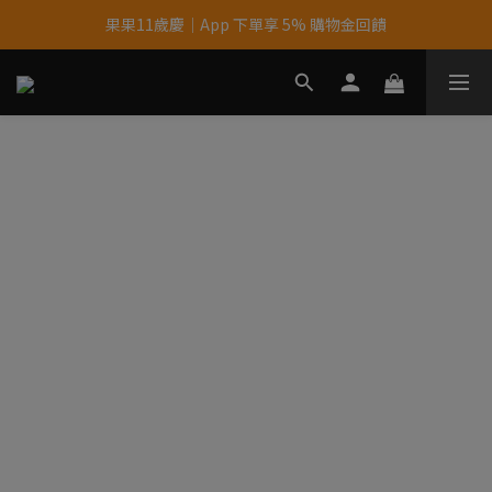
果果11歲慶｜App 下單享 5% 購物金回饋
果果11歲慶｜App 下單享 5% 購物金回饋
結帳輸入優惠代碼【gopower】享全單95折優惠！
11歲慶好禮｜買 500g/1kg 指定乳清2包贈品牌毛巾
果果11歲慶｜App 下單享 5% 購物金回饋