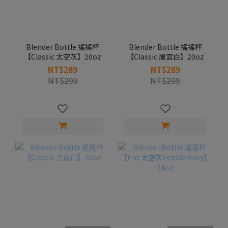
Blender Bottle 搖搖杯
Blender Bottle 搖搖杯
【Classic 太空灰】20oz
【Classic 層雲白】20oz
NT$289
NT$289
NT$299
NT$299