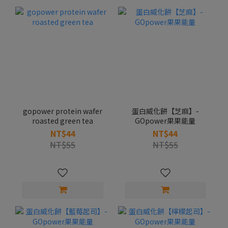
gopower protein wafer
蛋白威化餅【芝麻】-
roasted green tea
GOpower果果能量
NT$44
NT$44
NT$55
NT$55