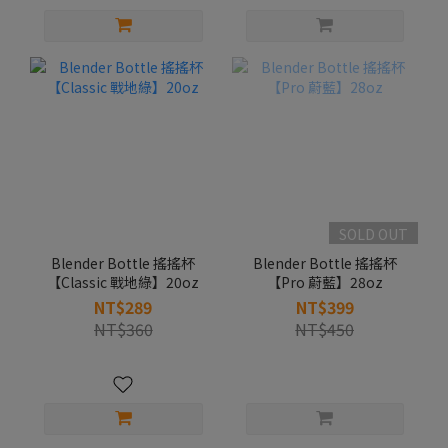
SOLD OUT
Blender Bottle 搖搖杯
Blender Bottle 搖搖杯
【Classic 戰地綠】20oz
【Pro 蔚藍】28oz
NT$289
NT$399
NT$360
NT$450