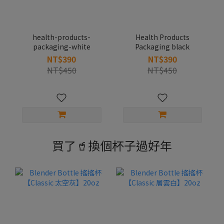
health-products-
Health Products
packaging-white
Packaging black
NT$390
NT$390
NT$450
NT$450
買了🥤換個杯子過好年