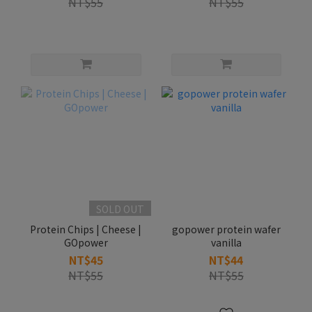
NT$55
NT$55
SOLD OUT
Protein Chips | Cheese |
gopower protein wafer
GOpower
vanilla
NT$45
NT$44
NT$55
NT$55