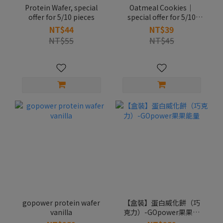
Protein Wafer, special
Oatmeal Cookies｜
offer for 5/10 pieces
special offer for 5/10
pieces
NT$44
NT$39
NT$55
NT$45
gopower protein wafer
【盒裝】蛋白威化餅（巧
vanilla
克力）-GOpower果果能
量