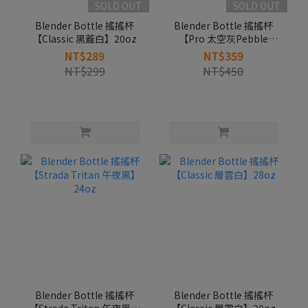
SOLD OUT
SOLD OUT
Blender Bottle 搖搖杯
Blender Bottle 搖搖杯
【Classic 黑蓋白】20oz
【Pro 太空灰Pebble
Grey】24oz
NT$289
NT$359
NT$299
NT$450
Blender Bottle 搖搖杯
Blender Bottle 搖搖杯