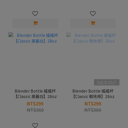
SOLD OUT
Blender Bottle 搖搖杯
Blender Bottle 搖搖杯
【Classic 黑蓋白】28oz
【Classic 戰地綠】28oz
NT$299
NT$299
NT$360
NT$360