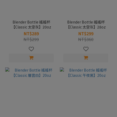
Blender Bottle 搖搖杯
Blender Bottle 搖搖杯
【Classic 太空灰】20oz
【Classic 太空灰】28oz
NT$289
NT$299
NT$299
NT$360