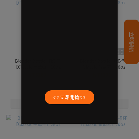
SOLD OUT
SOLD OUT
Blender Bottle 搖搖杯
Blender Bottle 搖搖杯
【Classic 黑蓋白】20oz
【Classic 葡萄紫】28oz
NT$289
NT$299
NT$299
NT$360