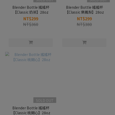
Blender Bottle 搖搖杯
Blender Bottle 搖搖杯
【Classic 奶茶】28oz
【Classic 樂鳳梨】28oz
NT$299
NT$299
NT$360
NT$380
SOLD OUT
Blender Bottle 搖搖杯
【Classic 桃開心】28oz