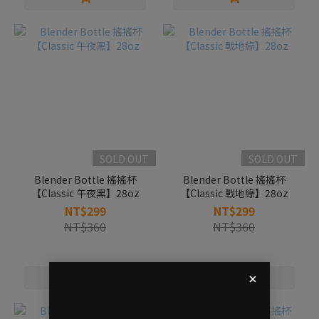
SOLD OUT
SOLD OUT
Blender Bottle 搖搖杯
Blender Bottle 搖搖杯
【Classic 午夜黑】28oz
【Classic 戰地綠】28oz
NT$299
NT$299
NT$360
NT$360