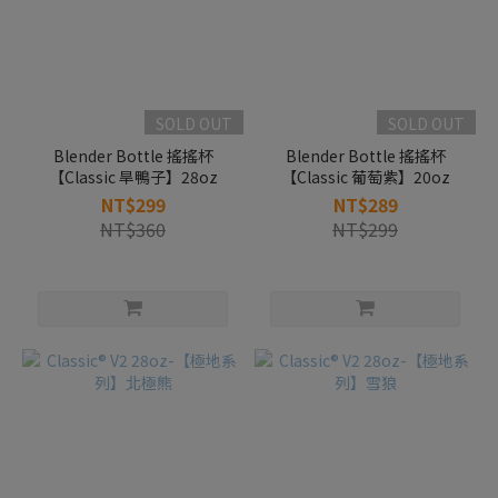
SOLD OUT
SOLD OUT
Blender Bottle 搖搖杯
Blender Bottle 搖搖杯
【Classic 旱鴨子】28oz
【Classic 葡萄紫】20oz
NT$299
NT$289
NT$360
NT$299