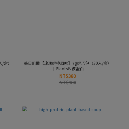
入/盒）｜
美日肌酸【玫瑰輕檸風味】7g輕巧包（30入/盒）
｜PlantsB 彼蛋白
NT$380
NT$480