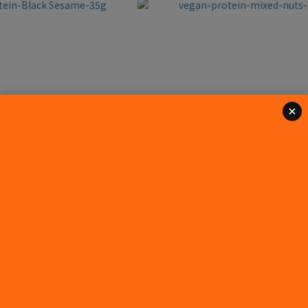
ein-Black Sesame-35g
vegan-protein-mixed-nuts-
NT$50
NT$50
NT$55
NT$55