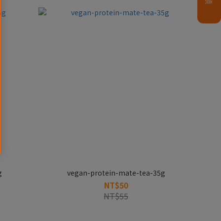
g
vegan-protein-mate-tea-35g
NT$50
NT$55