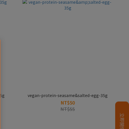
35g
vegan-protein-seasame&salted-egg-35g
NT$50
NT$55