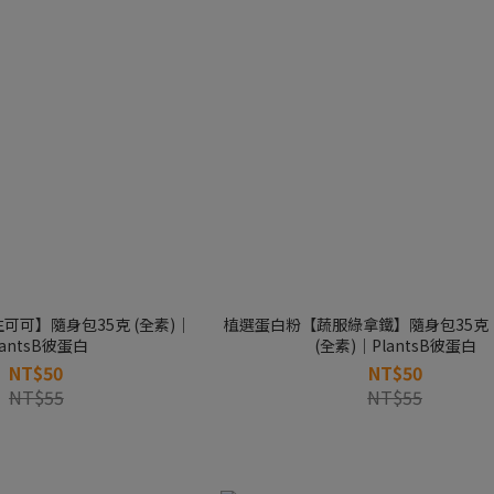
可可】隨身包35克 (全素)｜
植選蛋白粉【蔬服綠拿鐵】隨身包35克
lantsB彼蛋白
(全素)｜PlantsB彼蛋白
NT$50
NT$50
NT$55
NT$55