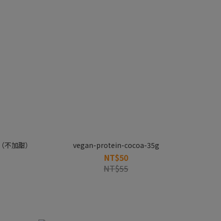
（不加甜）
vegan-protein-cocoa-35g
NT$50
NT$55