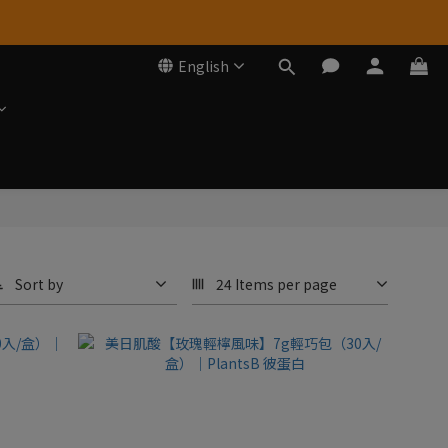
English
Sort by
24 Items per page