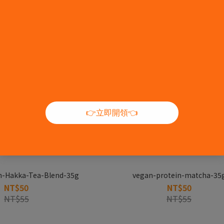
n-Hakka-Tea-Blend-35g
vegan-protein-matcha-35
NT$50
NT$50
NT$55
NT$55