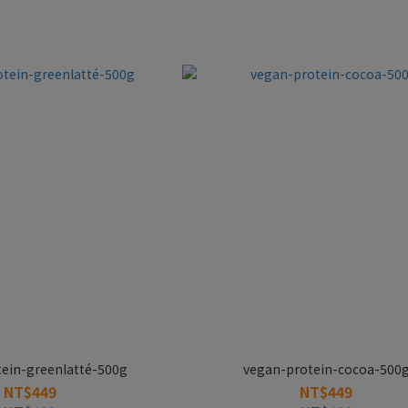
ein-greenlatté-500g
vegan-protein-cocoa-500
NT$449
NT$449