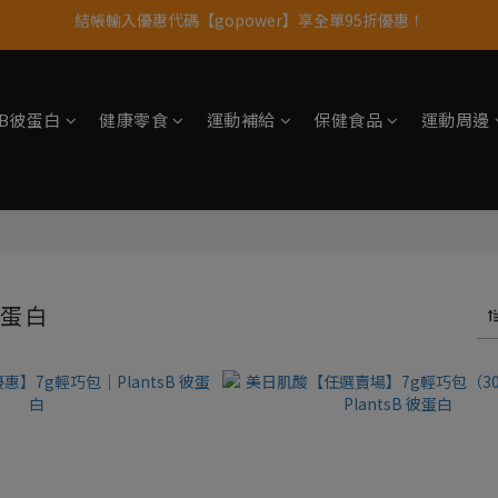
果果11歲慶｜App 下單享 5% 購物金回饋
11歲慶好禮｜買 500g/1kg 指定乳清2包贈品牌毛巾
果果11歲慶｜App 下單享 5% 購物金回饋
tsB彼蛋白
健康零食
運動補給
保健食品
運動周邊
彼蛋白