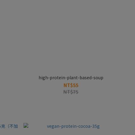
high-protein-plant-based-soup
NT$55
NT$75