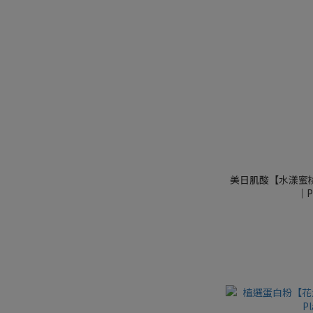
美日肌酸【水漾蜜桃
｜P