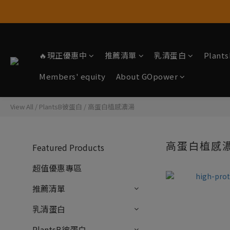
🔥現正優惠中
推薦清單
乳清蛋白
Plan
Members' equity
About GOpower
View All
/
PlantsB彼蛋白
/
高蛋白植感濃湯
高蛋白植感
Featured Products
超值優惠專區
推薦清單
乳清蛋白
PlantsB彼蛋白