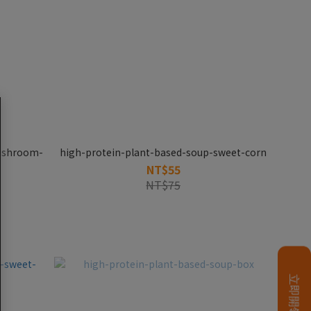
ushroom-
high-protein-plant-based-soup-sweet-corn
NT$55
NT$75