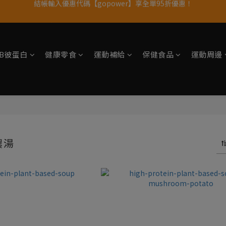
果果11歲慶｜App 下單享 5% 購物金回饋
11歲慶好禮｜買 500g/1kg 指定乳清2包贈品牌毛巾
果果11歲慶｜App 下單享 5% 購物金回饋
tsB彼蛋白
健康零食
運動補給
保健食品
運動周邊
濃湯