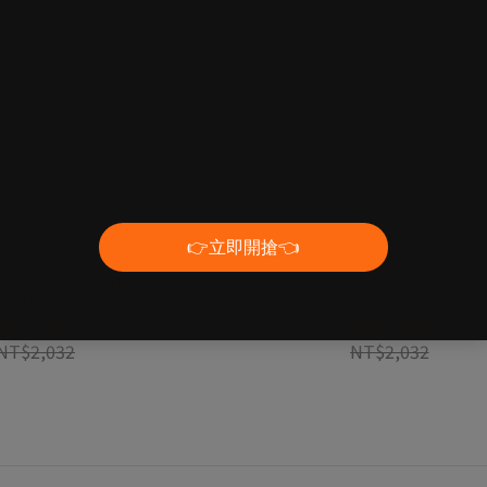
ant-based-soup-mushroom-
high-protein-plant-based-soup-sw
potato-box
box
NT$1,420
NT$1,420
NT$2,032
NT$2,032