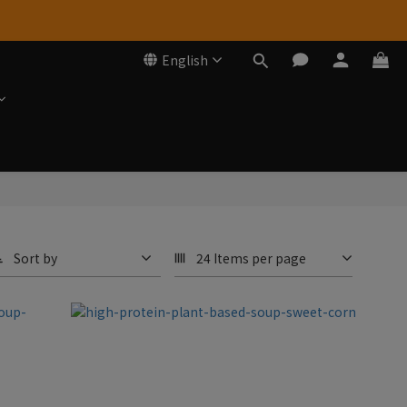
English
Sort by
24 Items per page