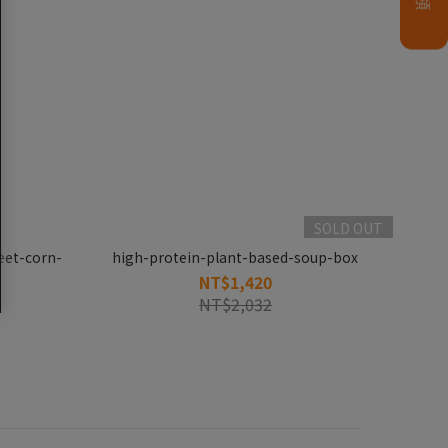
SOLD OUT
eet-corn-
high-protein-plant-based-soup-box
NT$1,420
NT$2,032