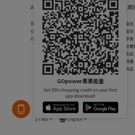
About
產品類
Brand Story
乳清蛋白
Our Values
素食蛋白
Our Team
健康零食
運動營養
保健食品
運動周邊
全部商品
GOpower果果能量
Get $50 shopping credit on your first
app download!
$
TWD
English