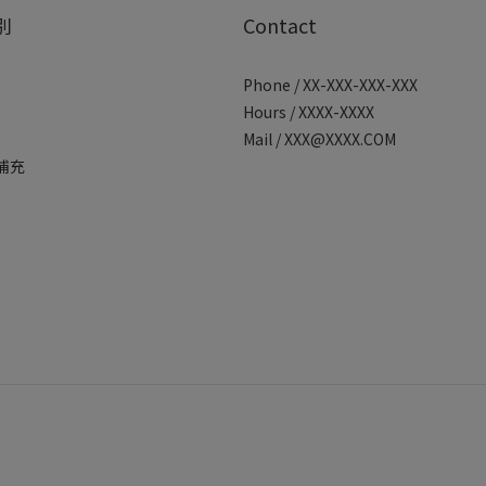
別
Contact
Phone / XX-XXX-XXX-XXX
Hours / XXXX-XXXX
Mail / XXX@XXXX.COM
補充