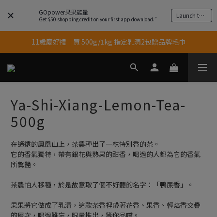
GOpower果果能量
Launch the app
結帳輸入優惠代碼【gopower】享全單95折優惠！
Get $50 shopping credit on your first app download.”
11歲慶好禮｜買 500g/1kg 指定乳清2包贈品牌毛巾
果果11歲慶｜App 下單享 5% 購物金回饋
果果11歲慶｜App 下單享 5% 購物金回饋
Ya-Shi-Xiang-Lemon-Tea-
500g
在遙遠的鳳凰山上，茶農種出了一株特別香的茶。
它的香氣獨特，帶有銀花與熟果的甜香，喝過的人都為它的香氣
所驚艷。
茶農怕人移種，於是故意取了個不好聽的名字：「鴨屎香」。
果果將它做成了乳清，這款茶香裡帶著花香、果香、輕焙香交疊
的層次，喝過難忘，限量推出，等你品嚐。