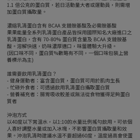
1.1 倍公克的蛋白質，若日活動量大者或運動員，則需增
加蛋白質攝取量。
濃縮乳清蛋白含有 BCAA 支鏈胺基酸及必需胺基酸
果果能量全系列乳清蛋白產品皆採用國際知名大廠進口之
乳清蛋白，含有 70-80% 蛋白質含量及 BCAA 支鏈胺基
酸。溶解快速，奶味濃厚適口，味蕾體驗大升級。
(因口味不同，蛋白質%數略有不同，一個口味包裝上營
養標示為主)
誰需要飲用乳清蛋白？
- 健身運動者：富含蛋白質，蛋白質可用於肌肉生長
- 忙碌外食者：可透過飲用乳清蛋白攝取蛋白質
- 營養補充者：腸胃吸收較差或無法從食物獲得足夠蛋白
質者
沖泡方式
以40度以下常溫水，以1:10的水量比例搖勻飲用。可依個
人喜好調整水量或加入冰塊，不影響蛋白質攝取量和效
果。沖泡乳清時建議水溫不要超過60度，溫度過高會使蛋