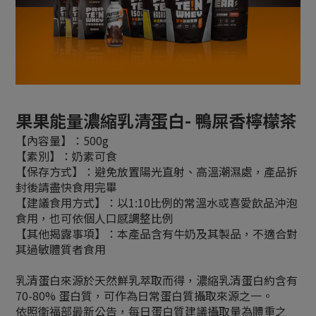
果果能量濃縮乳清蛋白- 鴨屎香檸檬茶
【內容量】：500g
【素別】：奶素可食
【保存方式】：避免放置陽光直射、高溫潮濕處，產品拆
封後請盡快食用完畢
【建議食用方式】：以1:10比例的常溫水或喜愛飲品沖泡
食用，也可依個人口感調整比例
【其他揭露事項】：本產品含有牛奶及其製品，不適合對
其過敏體質者食用
乳清蛋白來源於天然鮮乳萃取而得，濃縮乳清蛋白約含有
70-80% 蛋白質，可作為日常蛋白質攝取來源之一。
依照衛福部最新公告，每日蛋白質建議攝取量為體重之