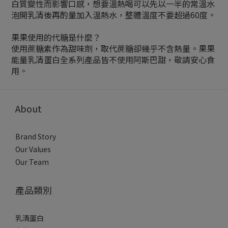
白質變性而影響口感，想要溫熱喝可以先以一半的常溫水
泡開乳清後再酌量加入溫熱水，整體溫度不要超過60度。
果果使用的代糖是什麼？
使用蔗糖素作為甜味劑，取代蔗糖卻幾乎不含熱量。果果
能量乳清蛋白全系列產品皆不使用阿斯巴甜，敬請安心食
用。
About
Brand Story
Our Values
Our Team
產品類別
乳清蛋白