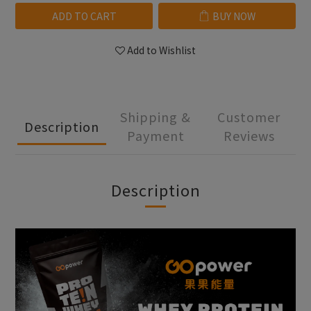
ADD TO CART
BUY NOW
Add to Wishlist
Shipping &
Customer
Description
Payment
Reviews
Description