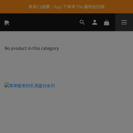
果果11歲慶｜App 下單享 5% 購物金回饋
果果11歲慶｜App 下單享 5% 購物金回饋
結帳輸入優惠代碼【gopower】享全單95折優惠！
11歲慶好禮｜買 500g/1kg 指定乳清2包贈品牌毛巾
果果11歲慶｜App 下單享 5% 購物金回饋
No product in this category