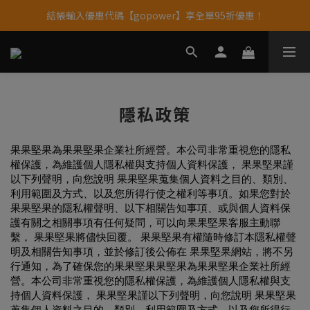
結帳輸入優惠代碼【gopower】享全單95折優惠！
果果11歲慶｜App 下單享 5% 購物金回饋
11歲慶好禮｜買 500g/1kg 指定乳清2包贈品牌毛巾
果果11歲慶｜App 下單享 5% 購物金回饋
隱私政策
果果堅果為果果堅果企業社所經營。本公司非常重視您的隱私
權保護，為維護個人隱私權與支持個人資料保護， 果果堅果謹
以下列聲明，向您說明 果果堅果蒐集個人資料之目的、類別、
利用範圍及方式、以及您所得行使之權利等事項。如果您對於
果果堅果的隱私權聲明、以下相關告知事項、或與個人資料保
護有關之相關事項有任何疑問，可以向果果堅果客服主動聯
繫， 果果堅果將儘快回覆。 果果堅果有權隨時修訂本隱私權聲
明及相關告知事項，並於修訂後公佈在 果果堅果網站，將不另
行通知，為了確保您的
果果堅
果果堅果為果果堅果企業社所經
營。本公司非常重視您的隱私權保護，為維護個人隱私權與支
持個人資料保護， 果果堅果謹以下列聲明，向您說明 果果堅果
蒐集個人資料之目的、類別、利用範圍及方式、以及您所得行