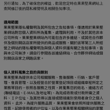
另行通知，為了確保您的權益，歡迎您定時在果果堅果網站上
查閱修訂後的隱私權聲明及相關告知事項。
適用範圍
果果堅果隱私權聲明及其所包含之告知事項，僅適用於果果堅
果網站對您個人資料所為蒐集、處理與利用，不及於其他非本
公司所有。果果堅果網站內可能包含許多連結、或其他合作夥
伴及個別開店店家所提供的商品或服務，關於該等第三人所經
營之網站的隱私權聲明及與個人資料保護有關之告知事項，皆
與本公司無涉，請自行參閱各該連結網站、合作夥伴網站或個
別開店店家之網路店家。
個人資料蒐集之目的與類別
果果堅果為提供本公司相關服務、售後服務、行銷、客戶管
理、會員管理、以及經營合於營業登記項目或組織章程所定之
業務等目的，依照各服務之性質，將蒐集您的姓名、連絡方式
(聯絡電話、E-MAIL及地址等)、為完成收款或付款所需之資
料、ＩＰ位址、及其他得以直接或間接識別使用者身分之個人
資料。 此外，為提升服務品質， 果果堅果會依照所提供服務之
性質，記錄使用者的IP位址、以及在果果堅果相關網站的瀏覽