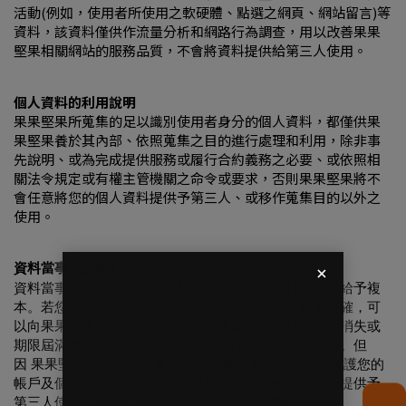
活動(例如，使用者所使用之軟硬體、點選之網頁、網站留言)等
資料，該資料僅供作流量分析和網路行為調查，用以改善果果
堅果相關網站的服務品質，不會將資料提供給第三人使用。
個人資料的利用說明
果果堅果所蒐集的足以識別使用者身分的個人資料，都僅供果
果堅果養於其內部、依照蒐集之目的進行處理和利用，除非事
先說明、或為完成提供服務或履行合約義務之必要、或依照相
關法令規定或有權主管機關之命令或要求，否則果果堅果將不
會任意將您的個人資料提供予第三人、或移作蒐集目的以外之
使用。
資料當事人之權利
資料當事人可以請求查詢、閱覽本人的個人資料或要求給予複
本。若您的個人資料有變更、或發現您的個人資料不正確，可
以向果果堅果要求修改或更正。當蒐集個人資料之目的消失或
期限屆滿時，您可要求刪除、停止處理或利用個人資料。但
因 果果堅果執行職務或業務所必須者，不在此限。為保護您的
帳戶及個人資料安全，請您不要任意將個人帳號、密碼提供予
第三人使用，否則，相關責任將由您自行負擔。