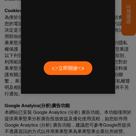
Cookies使用
為便於使用者在日後使用本網站服務，果果堅果網站可能會在
您的電腦中設定與存取cookie資料。您可以透過瀏覽器的設定，
決定是否允許此項功能，若您關閉Cookie功能可能因此無法使
用部份網站功能而造成不便。
果果堅果為果果堅果企業社所經營。本公司非常重視您的隱私
權保護，為維護個人隱私權與支持個人資料保護， 果果堅果謹
以下列聲明，向您說明 果果堅果蒐集個人資料之目的、類別、
利用範圍及方式、以及您所得行使之權利等事項。如果您對於
果果堅果的隱私權聲明、以下相關告知事項、或與個人資料保
護有關之相關事項有任何疑問，可以向果果堅果客服主動聯
繫， 果果堅果將儘快回覆。 果果堅果有權隨時修訂本隱私權聲
明及相關告知事項，並於修訂後公佈在 果果堅果網站，將不另
行通知。
Google Analyics(分析)廣告功能
本網站已安裝 Google Analytics (分析) 廣告功能。本功能僅用於
提供果果堅果分析廣告投放效益及優化使用流程，如您欲停用
Google Analytics (分析) 廣告功能，建議您可參考Google所提供
不透露資訊的方式以停用果果堅果為果果堅果企業社所經營。