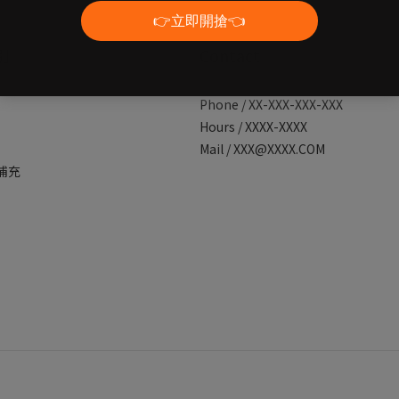
別
Contact
Phone / XX-XXX-XXX-XXX
Hours / XXXX-XXXX
Mail / XXX@XXXX.COM
補充