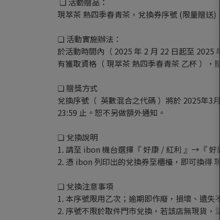
❏ 活動贈品：
現萃茶 熱四季春青茶，兌換券序號 (限量贈送)
❏ 活動實施辦法：
於活動時間內（ 2025 年 2 月 22 日起至 2025 
有獲取資格（ 現萃茶 熱四季春青茶 乙杯 
❏ 贈獎方式
兌換序號（ 英數混合之代碼 ）將於 2025年3月3
23:59 止。恕不另做額外通知。
❏ 兌換說明
1. 請至 ibon 機台選擇『 好康 / 紅利 
2. 憑 ibon 列印出的兌換券至櫃檯，即可換
❏ 兌換注意事項
1. 本序號限用乙次；逾期即作廢，損壞、遺失
2. 序號不限於取件門市兌換，若該店無現貨