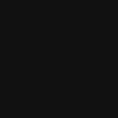
。
年 3 月 23 日止 ）完成下單，選擇7-11取貨，並於 2025 年 3 月 3
），贈送對象將隨貨依實際完成取貨順序發放，因數量有限送完為止
0日取件截止時間前，隨貨以禮物卡贈與收件人，序號兌換期間為 2025 年
』→『 好康活動 』→『 i 禮贈序號補券 』輸入禮物卡中的兌換序號，
得 現萃茶 熱四季春青茶 乙杯。如需詳細說明請見：
http://www.ibo
不予以補發。
，活動期間內可至其他門市兌換。