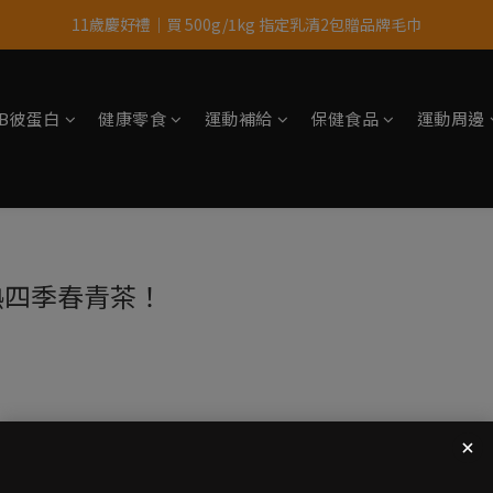
11歲慶好禮｜買 500g/1kg 指定乳清2包贈品牌毛巾
果果11歲慶｜App 下單享 5% 購物金回饋
果果11歲慶｜App 下單享 5% 購物金回饋
tsB彼蛋白
健康零食
運動補給
保健食品
運動周邊
贈熱四季春青茶！