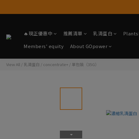
🔥現正優惠中
推薦清單
乳清蛋白
Plan
Members' equity
About GOpower
View All
/
乳清蛋白
/
concentrate+
/
單包裝（35G）