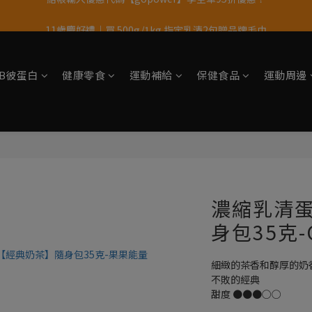
11歲慶好禮｜買 500g/1kg 指定乳清2包贈品牌毛巾
果果11歲慶｜App 下單享 5% 購物金回饋
果果11歲慶｜App 下單享 5% 購物金回饋
tsB彼蛋白
健康零食
運動補給
保健食品
運動周邊
濃縮乳清
身包35克-
細緻的茶香和醇厚的奶
不敗的經典
甜度 ●●●○○