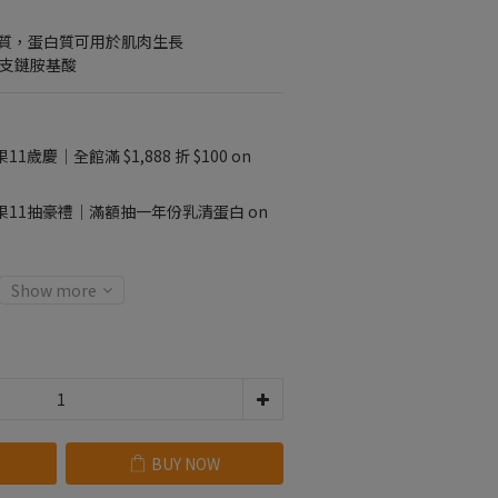
蛋白質，蛋白質可用於肌肉生長
A 支鏈胺基酸
11歲慶｜全館滿 $1,888 折 $100 on
果11抽豪禮｜滿額抽一年份乳清蛋白 on
Show more
BUY NOW