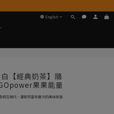
English
BUY NOW
蛋白【經典奶茶】隨
GOpower果果能量
香相互襯托，濃郁而富有層次的美味就是