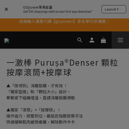
果果11歲慶｜App 下單享 5% 購物金回饋
GOpower果果能量
Launch the app
Get $50 shopping credit on your first app download.”
結帳輸入優惠代碼【gopower】享全單95折優惠！
果果11歲慶｜App 下單享 5% 購物金回饋
11歲慶好禮｜買 500g/1kg 指定乳清2包贈品牌毛巾
果果11歲慶｜App 下單享 5% 購物金回饋
一激棒 Puruṣa®Denser 顆粒
按摩滾筒+按摩球
▲「按得到」深層筋膜，才有效 ！
「獨家密度」和「顆粒大小」設計，
牽緊皮下組織增溫，直達深層筋膜滑動 
▲獨家「滾筒」+「按摩球」！
操作省力、按壓到位，最貼近指壓按摩手法
快速緩解肌肉疲勞痠痛，解除動作卡卡