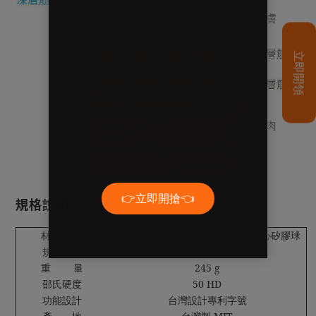
規格說明
材 質
ABS耐衝塑料、EVA環保材質、實心矽膠球
規格直徑
58 × 358 mm
重 量
245 g
邵氏硬度
50 HD
功能設計
台灣設計專利字號