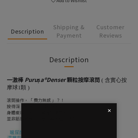
Add to Wishlist
Shipping &
Customer
Description
Payment
Reviews
Description
一激棒
Puruṣa®
Denser
顆粒按摩滾筒
( 含實心按
摩球1顆 )
滾筒操作，
「
費力無感
」
？
！
按得深，解得到，60秒就有效
身體痠痛、卡卡、緊繃關鍵原因
並非筋膜緊繃，而是筋膜卡住，滑不動 ！