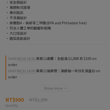
• 安全鎖設計
• 橡膠軟式提環
• 專利瓶扣
• 不滲漏設計
• 無雙酚A，無鄰苯二甲酸(BPA and Phthalate free)
• 符合人體工學的翻蓋和瓶嘴
• 大口徑設計
• 圓弧底座設計
Until
08/16 16:00
果果11歲慶｜全館滿 $1,888 折 $100 on
order
Until
08/31 16:00
果果11抽豪禮｜滿額抽一年份乳清蛋白 on
order
Show more
NT$990
NT$1,299
Quantity