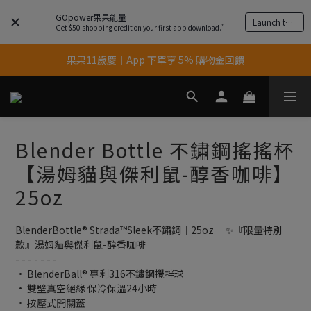
GOpower果果能量
Launch the app
Get $50 shopping credit on your first app download.”
果果11歲慶｜App 下單享 5% 購物金回饋
果果11歲慶｜App 下單享 5% 購物金回饋
結帳輸入優惠代碼【gopower】享全單95折優惠！
11歲慶好禮｜買 500g/1kg 指定乳清2包贈品牌毛巾
Blender Bottle 不鏽鋼搖搖杯
果果11歲慶｜App 下單享 5% 購物金回饋
【湯姆貓與傑利鼠-醇香咖啡】
25oz
BlenderBottle® Strada™Sleek不鏽鋼｜25oz ｜✨『限量特別
款』湯姆貓與傑利鼠-醇香咖啡
- - - - - - -
• BlenderBall® 專利316不鏽鋼攪拌球
• 雙壁真空絕緣 保冷保溫24小時
• 按壓式開關蓋