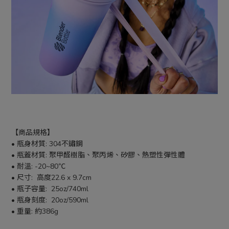
【商品規格】
• 瓶身材質: 304不鏽鋼
• 瓶蓋材質: 聚甲醛樹脂、聚丙烯、矽膠、熱塑性彈性體
• 耐溫: -20~80℃
• 尺寸:  高度22.6 x 9.7cm
• 瓶子容量:  25oz/740ml
• 瓶身刻度:  20oz/590ml
• 重量: 約386g