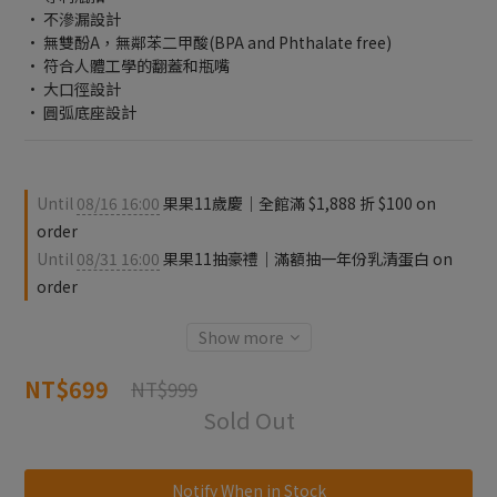
• 不滲漏設計
• 無雙酚A，無鄰苯二甲酸(BPA and Phthalate free)
• 符合人體工學的翻蓋和瓶嘴
• 大口徑設計
• 圓弧底座設計
Until
08/16 16:00
果果11歲慶｜全館滿 $1,888 折 $100 on
order
Until
08/31 16:00
果果11抽豪禮｜滿額抽一年份乳清蛋白 on
order
Show more
NT$699
NT$999
Sold Out
Notify When in Stock