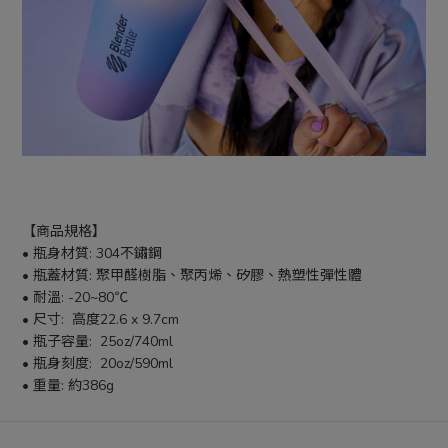
【商品規格】
• 瓶身材質: 304不鏽鋼
• 瓶蓋材質: 聚甲醛樹脂、聚丙烯、矽膠、熱塑性彈性體
• 耐溫: -20~80℃
• 尺寸:  高度22.6 x 9.7cm
• 瓶子容量:  25oz/740ml
• 瓶身刻度:  20oz/590ml
• 重量: 約386g