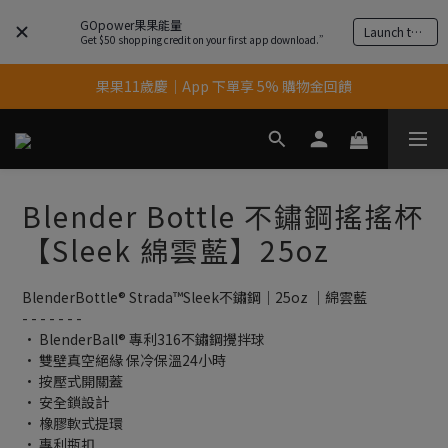
GOpower果果能量
Launch the app
Get $50 shopping credit on your first app download.”
果果11歲慶｜App 下單享 5% 購物金回饋
果果11歲慶｜App 下單享 5% 購物金回饋
結帳輸入優惠代碼【gopower】享全單95折優惠！
11歲慶好禮｜買 500g/1kg 指定乳清2包贈品牌毛巾
Blender Bottle 不鏽鋼搖搖杯
果果11歲慶｜App 下單享 5% 購物金回饋
【Sleek 綿雲藍】25oz
BlenderBottle® Strada™Sleek不鏽鋼｜25oz ｜綿雲藍
- - - - - - -
• BlenderBall® 專利316不鏽鋼攪拌球
• 雙壁真空絕緣 保冷保溫24小時
• 按壓式開關蓋
• 安全鎖設計
• 橡膠軟式提環
• 專利瓶扣