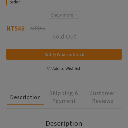
order
Show more
NT$45
NT$55
Sold Out
Notify When in Stock
Add to Wishlist
Shipping &
Customer
Description
Payment
Reviews
Description