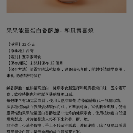
果果能量蛋白香酥脆- 和風壽喜燒
【淨重】33 公克
【原產地】台灣
【素別】五辛素可食
【保存期限】未開封保存 12 個月
【保存方法】請置於陰涼乾燥處，避免陽光直射，開封後請儘早食用，
未食用完請密封保存
鹹香酥脆！低熱量高蛋白，健康零食新選擇和風壽喜燒口味，五辛素可
食，飲控時期也能輕鬆享受的酥脆口感。
每包即含有16克蛋白質，使用天然甜味劑-赤藻醣醇取代一般精緻糖。
採多種植物蛋白低溫烘烤製作而成，五辛素可食。富含膳食纖維，促進
腸胃蠕動果果能量蛋白香酥脆是非油炸的健康零食，使用植物蛋白低溫
烘烤製成，片片都是讓人停不下來的香、酥、脆。
非油炸，少油少負擔，手上不殘留油膩感，濃郁涮嘴，除了爽脆口感還
有滿滿蛋白質，是最新潮的蛋白質補充方案。