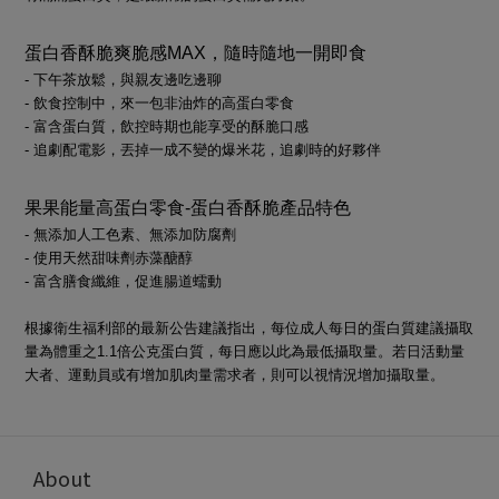
蛋白香酥脆爽脆感MAX，隨時隨地一開即食
- 下午茶放鬆，與親友邊吃邊聊
- 飲食控制中，來一包非油炸的高蛋白零食
- 富含蛋白質，飲控時期也能享受的酥脆口感
- 追劇配電影，丟掉一成不變的爆米花，追劇時的好夥伴
果果能量高蛋白零食-蛋白香酥脆產品特色
- 無添加人工色素、無添加防腐劑
- 使用天然甜味劑赤藻醣醇
- 富含膳食纖維，促進腸道蠕動
根據衛生福利部的最新公告建議指出，每位成人每日的蛋白質建議攝取
量為體重之1.1倍公克蛋白質，每日應以此為最低攝取量。若日活動量
大者、運動員或有增加肌肉量需求者，則可以視情況增加攝取量。
About