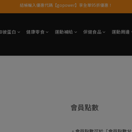
結帳輸入優惠代碼【gopower】享全單95折優惠！
果果11歲慶｜App 下單享 5% 購物金回饋
11歲慶好禮｜買 500g/1kg 指定乳清2包贈品牌毛巾
果果11歲慶｜App 下單享 5% 購物金回饋
tsB彼蛋白
健康零食
運動補給
保健食品
運動周邊
會員點數
。會員點數可於「會員點數兌