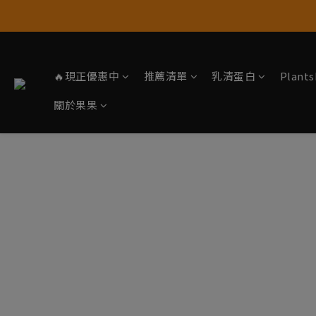
🔥現正優惠中
推薦清單
乳清蛋白
Plan
關於果果