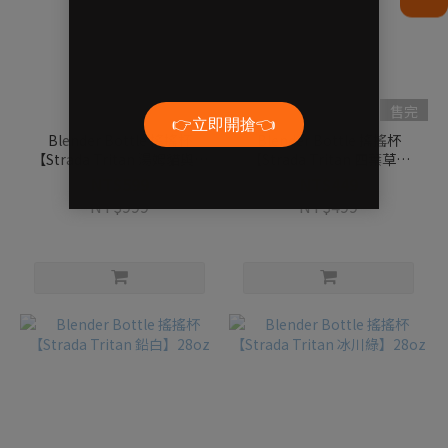
售完
售完
Blender Bottle 搖搖杯
Blender Bottle 搖搖杯
【Strada Tritan 湯姆貓與傑
【Strada Tritan 四葉草】
利鼠-蘇打冰淇淋】28oz
28oz
NT$599
NT$449
NT$999
NT$499