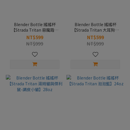
Blender Bottle 搖搖杯
Blender Bottle 搖搖杯
【Strada Tritan 惡魔霜淇
【Strada Tritan 大耳狗】
淋】28oz/828ml
28oz
NT$599
NT$599
NT$999
NT$999