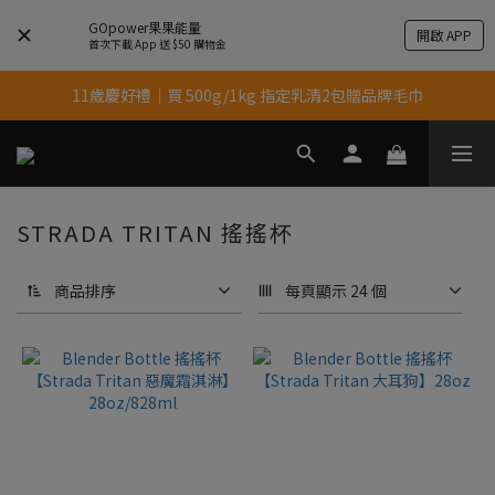
GOpower果果能量
開啟 APP
結帳輸入優惠代碼【gopower】享全單95折優惠！
首次下載 App 送 $50 購物金
11歲慶好禮｜買 500g/1kg 指定乳清2包贈品牌毛巾
果果11歲慶｜App 下單享 5% 購物金回饋
果果11歲慶｜App 下單享 5% 購物金回饋
STRADA TRITAN 搖搖杯
商品排序
每頁顯示 24 個