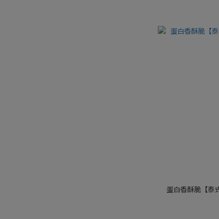
蛋白香酥脆【泰式