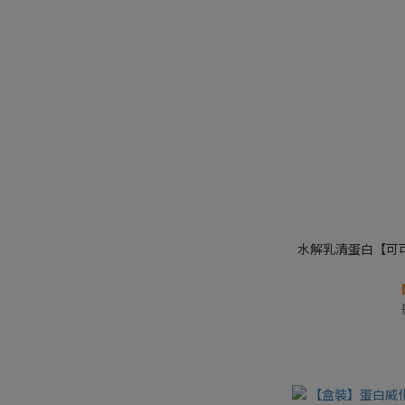
水解乳清蛋白【可可歐