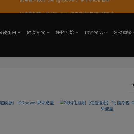
11歲慶好禮｜買 500g/1kg 指定乳清2包贈品牌毛巾
果果11歲慶｜App 下單享 5% 購物金回饋
果果11歲慶｜App 下單享 5% 購物金回饋
tsB彼蛋白
健康零食
運動補給
保健食品
運動周邊