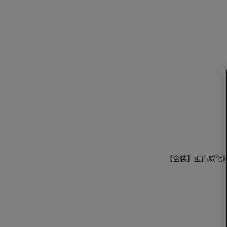
【盒裝】蛋白威化餅