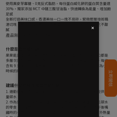
使用異麥芽寡糖、0克反式脂肪，每份蛋白威化餅的蛋白質含量達
30%，獨家添加 MCT 中鏈三酸甘油脂，快速轉換為能量、增加飽
足感
全新打造美味口感，香濃美味一口一塊不易碎，緊緻壓層技術精
湛切塊，層次分明不易碎。多層蛋白夾心，口感扎實，好吃不甜
膩
產品無添加防腐劑與色素
什麼是蛋白威化餅？
果果能量蛋白威化餅四層酥脆威化餅乾與蛋白內餡，每一口都是
多層次的酥脆享受，也是飲食控制時期最佳的高蛋白零食，每份
含有 9 克蛋白質，獨家奢侈添加 MCT 中鏈三酸甘油脂，作為小餓
時候的點心，增加飽足感又能攝取蛋白質
建議什麼時候食用蛋白威化餅？
1. 運動健身前後：蛋白威化餅每份含有 9 克蛋白質，並能提供少
量碳水
2. 作為健康的午後零食：蛋白威化餅是屬於含有高蛋白、低碳水
的零食，無論是否正在飲食控制的階段中，都很適合作為午後嘴
饞時的小零食，添加 MCT 油增加飽足感、幫助減少攝取額外熱量