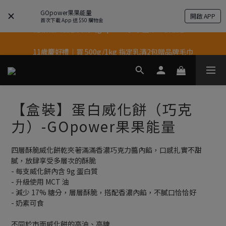
果果11歲慶｜App 下單享 5% 購物金回饋
GOpower果果能量
開啟 APP
首次下載 App 送 $50 購物金
結帳輸入優惠代碼【gopower】享全單95折優惠！
果果11歲慶｜App 下單享 5% 購物金回饋
11歲慶好禮｜買 500g/1kg 指定乳清2包贈品牌毛巾
果果11歲慶｜App 下單享 5% 購物金回饋
【盒裝】蛋白威化餅（巧克
力）-GOpower果果能量
四層酥脆威化餅乾夾著滿滿香濃巧克力醬內餡，口感扎實不甜
膩，放肆享受多層次的酥脆
- 每支威化餅內含 9g 蛋白質
- 升級使用 MCT 油
- 減少 17% 糖分，層層酥脆，搭配香濃內餡，不膩口恰恰好
- 奶素可食
不同於市面威化餅的高油、高糖