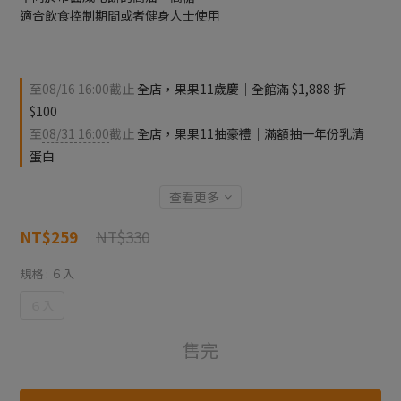
適合飲食控制期間或者健身人士使用
至
08/16 16:00
截止
全店，果果11歲慶｜全館滿 $1,888 折
$100
至
08/31 16:00
截止
全店，果果11抽豪禮｜滿額抽一年份乳清
蛋白
查看更多
NT$330
NT$259
規格
: ６入
６入
售完