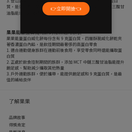
3. 登山露營時方便攜帶的零食：蛋白威化餅每份含有 9 克蛋白
質，是適合長時間登山行程中的熱量補給，添加 MCT 中鏈三酸甘
油脂能增加飽腹感，支援長時間的體力消耗
果果能量蛋白威化餅的推薦適用族群
果果能量蛋白威化餅每份含有 9 克蛋白質，四層酥脆威化餅乾夾
著香濃蛋白內餡，是飲控期間最奢侈的高蛋白零食
1. 適合運動健身族群在運動前後食用，享受零食同時還能攝取蛋
白質
2. 正處於飲食控制期間的族群，添加 MCT 中鏈三酸甘油脂能提升
飽足感、幫助減少攝取其他熱量
3. 戶外運動族群，便於攜帶，能提供飽足感和 9 克蛋白質，是最
佳的補給良伴
了解果果
品牌故事
得獎肯定