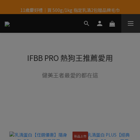
11歲慶好禮｜買 500g/1kg 指定乳清2包贈品牌毛巾
果果11歲慶｜App 下單享 5% 購物金回饋
果果11歲慶｜App 下單享 5% 購物金回饋
IFBB PRO 熱狗王推薦愛用
健美王者最愛的都在這
新品上市