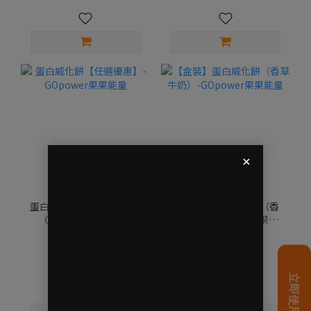
蛋白威化餅【任選優惠】-
【盒裝】蛋白威化餅（香
GOpower果果能量
草牛奶）-GOpower果果
能量
NT$44
NT$259
NT$55
NT$330