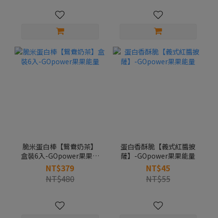
脆米蛋白棒【鴛鴦奶茶】
蛋白香酥脆【義式紅醬披
盒裝6入-GOpower果果能
薩】-GOpower果果能量
量
NT$379
NT$45
NT$480
NT$55