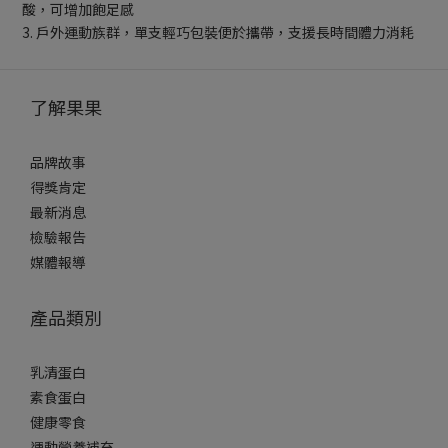
酸，可增加飽足感
3. 戶外運動族群，單支輕巧包裝便於攜帶，支援長時間體力消耗
了解果果
品牌故事
得獎肯定
最新消息
檢驗報告
媒體報導
產品類別
乳清蛋白
素食蛋白
健康零食
運動營養補充