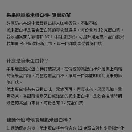
果果能量脆米蛋白棒- 鴛鴦奶茶
醇厚奶茶基調中緩緩透出迷人咖啡香氣，不甜不膩
脆米蛋白棒是富含蛋白質的零食新選擇，每份含有 12 克蛋白質，
並添加異麥芽寡糖和 MCT 中鏈脂肪酸，可提升飽足感。蛋白脆米
粒加量 +50% 改版新上市，每一口都能享受香脆口感
什麼是脆米蛋白棒？
果果能量脆米蛋白棒打破常規，在傳統的高蛋白棒外層裹上滿滿
的脆米蛋白粒，完整包覆蛋白棒，讓每一口都能咀嚼到脆米的酥
脆口感。
脆米蛋白棒共有四種口味：双癒可可、極真抹茶、果果乳加、鴛
鴦奶茶，香甜耐咀嚼又口感滿滿的脆米蛋白棒，是飲食控制時期
最佳的高蛋白零食，每份含有 12 克蛋白質
建議什麼時候食用脆米蛋白棒？
1. 運動健身前後：脆米蛋白棒每份含有 12 克蛋白質和少量碳水化