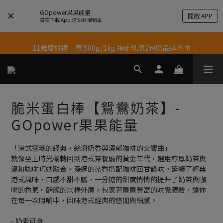
GOpower果果能量
開啟 APP
結帳輸入優惠代碼【gopower】享全單95折優惠！
首次下載 App 送 $50 購物金
11歲慶好禮｜買 500g/1kg 指定乳清2包贈品牌毛巾
果果11歲慶｜App 下單享 5% 購物金回饋
果果11歲慶｜App 下單享 5% 購物金回饋
脆米蛋白棒【鴛鴦奶茶】-
GOpower果果能量
「港式靈魂的經典，絲滑奶香與濃郁咖啡的交響曲」
就像坐上時光機轉回到港式茶餐廳的黃金年代，選用醇厚奶茶與
溫和咖啡巧妙融合，深邃的茶香搭配咖啡回甘韻味。延續了經典
港式風味，口感不甜不膩，一分糖的甜度悄悄的提升了奶茶與咖
啡的香氣。酥脆的米棒外層，包裹著層層豐富的味覺體驗，讓你
在每一次咀嚼中，回味港式經典的悠閒與細膩。
- 奶素可食