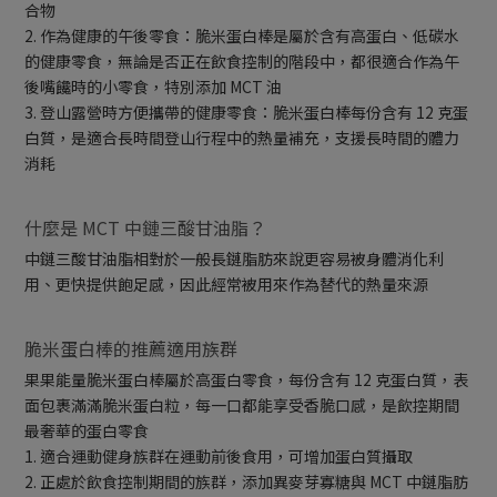
合物
2. 作為健康的午後零食：脆米蛋白棒是屬於含有高蛋白、低碳水
的健康零食，無論是否正在飲食控制的階段中，都很適合作為午
後嘴饞時的小零食，特別添加 MCT 油
3. 登山露營時方便攜帶的健康零食：脆米蛋白棒每份含有 12 克蛋
白質，是適合長時間登山行程中的熱量補充，支援長時間的體力
消耗
什麼是 MCT 中鏈三酸甘油脂？
中鏈三酸甘油脂相對於一般長鏈脂肪來說更容易被身體消化利
用、更快提供飽足感，因此經常被用來作為替代的熱量來源
脆米蛋白棒的推薦適用族群
果果能量脆米蛋白棒屬於高蛋白零食，每份含有 12 克蛋白質，表
面包裹滿滿脆米蛋白粒，每一口都能享受香脆口感，是飲控期間
最奢華的蛋白零食
1. 適合運動健身族群在運動前後食用，可增加蛋白質攝取
2. 正處於飲食控制期間的族群，添加異麥芽寡糖與 MCT 中鏈脂肪