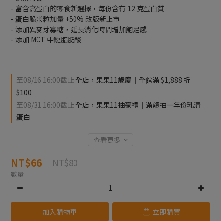
- 富含高蛋白的零食新選擇，每份含有 12 克蛋白質
- 蛋白脆米粒加量 +50% 改版新上市
- 添加異麥芽寡糖，延長消化時間增加飽足感
- 添加 MCT 中鏈脂肪酸
至
08/16 16:00
截止
全店，果果11歲慶｜全館滿 $1,888 折
$100
至
08/31 16:00
截止
全店，果果11抽豪禮｜滿額抽一年份乳清
蛋白
查看更多
NT$66
NT$80
數量
加入購物車
立即購買