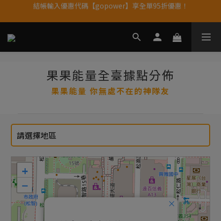
結帳輸入優惠代碼【gopower】享全單95折優惠！
果果11歲慶｜App 下單享 5% 購物金回饋
11歲慶好禮｜買 500g/1kg 指定乳清2包贈品牌毛巾
果果11歲慶｜App 下單享 5% 購物金回饋
果果能量全臺據點分佈
果果能量 你無處不在的神隊友
+
−
×