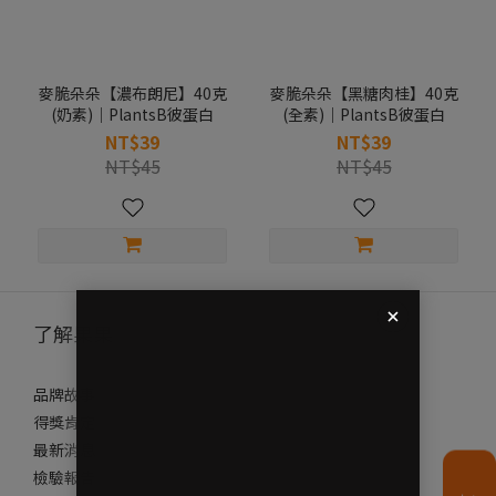
麥脆朵朵【濃布朗尼】40克
麥脆朵朵【黑糖肉桂】40克
(奶素)｜PlantsB彼蛋白
(全素)｜PlantsB彼蛋白
NT$39
NT$39
NT$45
NT$45
了解果果
品牌故事
得獎肯定
最新消息
檢驗報告