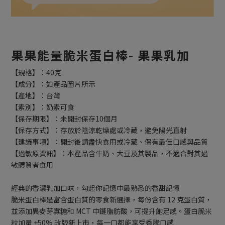
果果能量脆米蛋白棒- 果果乳加
【規格】：40克
【成分】：如產品圖片所示
【產地】：台灣
【素別】：奶素可食
【保存期限】：未開封保存10個月
【保存方式】：存放於陰涼乾燥處或冷藏，避免陽光直射
【建議事項】：開封後請盡快食用或冷藏、保有最佳口感與品質
【過敏原資訊】：本產品含牛奶、大豆及其製品，不適合對其過
敏體質者食用
經典的香濃乳加口味，勾起你記憶中最熟悉的香甜記憶
脆米蛋白棒是富含蛋白質的零食新選擇，每份含有 12 克蛋白質，
並添加異麥芽寡糖和 MCT 中鏈脂肪酸，可提升飽足感。蛋白脆米
粒加量 +50% 改版新上市，每一口都能享受香脆口感