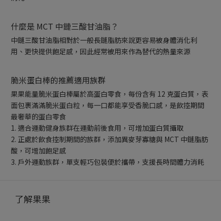
什麼是 MCT 中鏈三酸甘油脂？
中鏈三酸甘油脂相對於一般長鏈脂肪來說更容易被身體消化利
用、更快提供飽足感，因此經常被用來作為替代的熱量來源
脆米蛋白棒的推薦適用族群
果果能量脆米蛋白棒屬於高蛋白零食，每份含有 12 克蛋白質，表
面包裹滿滿脆米蛋白粒，每一口都能享受香脆口感，是飲控期間
最奢華的蛋白零食
1. 適合運動健身族群在運動前後食用，可增加蛋白質攝取
2. 正處於飲食控制期間的族群，添加異麥芽寡糖與 MCT 中鏈脂肪
酸，可增加飽足感
3. 戶外運動族群，單支輕巧包裝便於攜帶，支援長時間體力消耗
了解果果