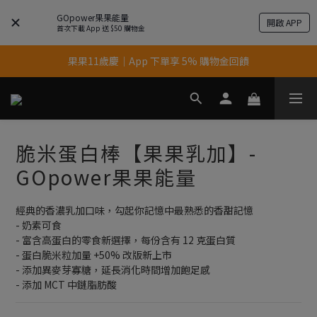
GOpower果果能量
開啟 APP
首次下載 App 送 $50 購物金
果果11歲慶｜App 下單享 5% 購物金回饋
果果11歲慶｜App 下單享 5% 購物金回饋
結帳輸入優惠代碼【gopower】享全單95折優惠！
11歲慶好禮｜買 500g/1kg 指定乳清2包贈品牌毛巾
脆米蛋白棒【果果乳加】-
果果11歲慶｜App 下單享 5% 購物金回饋
GOpower果果能量
經典的香濃乳加口味，勾起你記憶中最熟悉的香甜記憶
- 奶素可食
- 富含高蛋白的零食新選擇，每份含有 12 克蛋白質
- 蛋白脆米粒加量 +50% 改版新上市
- 添加異麥芽寡糖，延長消化時間增加飽足感
- 添加 MCT 中鏈脂肪酸