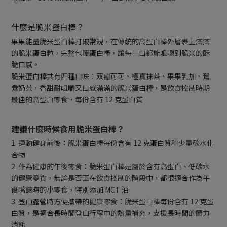
什麼是脆米蛋白棒？
果果能量脆米蛋白棒打破常規，在傳統的高蛋白棒外層裹上滿滿
的脆米蛋白粒，完整包覆蛋白棒，讓每一口都能咀嚼到脆米的酥
脆口感。
脆米蛋白棒共有四種口味：双癒可可、極真抹茶、果果乳加、鴛
鴦奶茶，香甜耐咀嚼又口感滿滿的脆米蛋白棒，是飲食控制時期
最佳的高蛋白零食，每份含有 12 克蛋白質
建議什麼時候食用脆米蛋白棒？
1. 運動健身前後：脆米蛋白棒每份含有 12 克蛋白質和少量碳水化
合物
2. 作為健康的午後零食：脆米蛋白棒是屬於含有高蛋白、低碳水
的健康零食，無論是否正在飲食控制的階段中，都很適合作為午
後嘴饞時的小零食，特別添加 MCT 油
3. 登山露營時方便攜帶的健康零食：脆米蛋白棒每份含有 12 克蛋
白質，是適合長時間登山行程中的熱量補充，支援長時間的體力
消耗