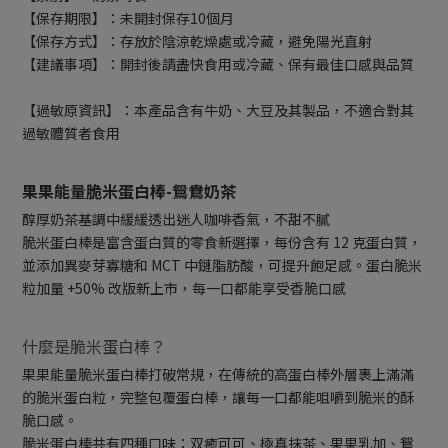
【保存期限】：未開封保存10個月
【保存方式】：存放於陰涼乾燥處或冷藏，避免陽光直射
【建議事項】：開封後請盡快食用或冷藏、保有最佳口感與品質
【過敏原資訊】：本產品含有牛奶、大豆及其製品，不適合對其
過敏體質者食用
果果能量脆米蛋白棒-鴛鴦奶茶
醇厚奶茶基調中緩緩透出迷人咖啡香氣，不甜不膩
脆米蛋白棒是富含蛋白質的零食新選擇，每份含有 12 克蛋白質，
並添加異麥芽寡糖和 MCT 中鏈脂肪酸，可提升飽足感。蛋白脆米
粒加量 +50% 改版新上市，每一口都能享受香脆口感
什麼是脆米蛋白棒？
果果能量脆米蛋白棒打破常規，在傳統的高蛋白棒外層裹上滿滿
的脆米蛋白粒，完整包覆蛋白棒，讓每一口都能咀嚼到脆米的酥
脆口感。
脆米蛋白棒共有四種口味：双癒可可、極真抹茶、果果乳加、鴛