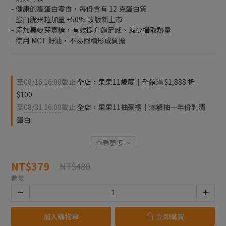
- 健康的高蛋白零食，每份含有 12 克蛋白質
- 蛋白脆米粒加量 +50% 改版新上市
- 添加異麥芽寡糖，有效提升飽足感、減少攝取熱量
- 使用 MCT 好油，不易囤積形成負擔
至
08/16 16:00
截止
全店，果果11歲慶｜全館滿 $1,888 折
$100
至
08/31 16:00
截止
全店，果果11抽豪禮｜滿額抽一年份乳清
蛋白
查看更多
NT$379
NT$480
數量
加入購物車
立即購買