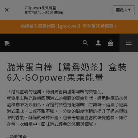
果果11歲慶｜App 下單享 5% 購物金回饋
GOpower果果能量
開啟 APP
首次下載 App 送 $50 購物金
結帳輸入優惠代碼【gopower】享全單95折優惠！
果果11歲慶｜App 下單享 5% 購物金回饋
11歲慶好禮｜買 500g/1kg 指定乳清2包贈品牌毛巾
果果11歲慶｜App 下單享 5% 購物金回饋
脆米蛋白棒【鴛鴦奶茶】盒裝
6入-GOpower果果能量
「港式靈魂的經典，絲滑奶香與濃郁咖啡的交響曲」
就像坐上時光機轉回到港式茶餐廳的黃金年代，選用醇厚奶茶與
溫和咖啡巧妙融合，深邃的茶香搭配咖啡回甘韻味。延續了經典
港式風味，口感不甜不膩，一分糖的甜度悄悄的提升了奶茶與咖
啡的香氣。酥脆的米棒外層，包裹著層層豐富的味覺體驗，讓你
在每一次咀嚼中，回味港式經典的悠閒與細膩。
- 奶素可食