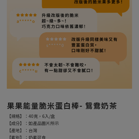
果果能量脆米蛋白棒- 鴛鴦奶茶
【規格】：40克，6入/盒
【成分】：如產品圖片所示
【產地】：台灣
【素別】：奶素可食