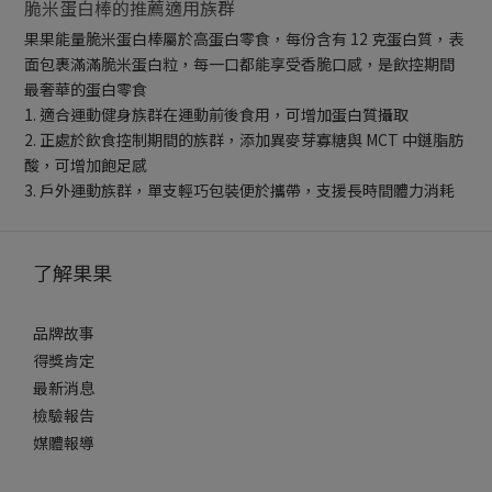
脆米蛋白棒的推薦適用族群
果果能量脆米蛋白棒屬於高蛋白零食，每份含有 12 克蛋白質，表
面包裹滿滿脆米蛋白粒，每一口都能享受香脆口感，是飲控期間
最奢華的蛋白零食
1. 適合運動健身族群在運動前後食用，可增加蛋白質攝取
2. 正處於飲食控制期間的族群，添加異麥芽寡糖與 MCT 中鏈脂肪
酸，可增加飽足感
3. 戶外運動族群，單支輕巧包裝便於攜帶，支援長時間體力消耗
了解果果
品牌故事
得獎肯定
最新消息
檢驗報告
媒體報導