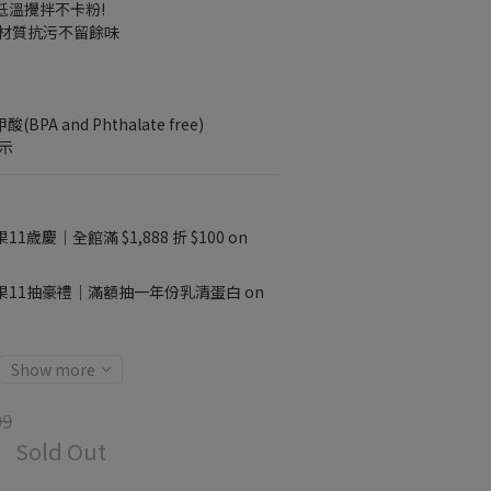
低溫攪拌不卡粉!
an材質抗污不留餘味
A and Phthalate free)
標示
11歲慶｜全館滿 $1,888 折 $100 on
果11抽豪禮｜滿額抽一年份乳清蛋白 on
Show more
99
Sold Out