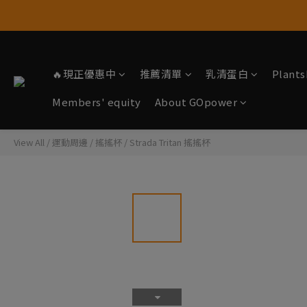
🔥現正優惠中
推薦清單
乳清蛋白
Plan
Members' equity
About GOpower
View All
/
運動周邊
/
搖搖杯
/
Strada Tritan 搖搖杯