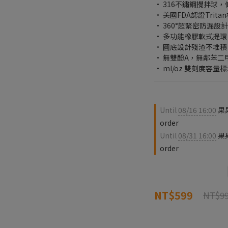
• 316不鏽鋼攪拌球，
• 美國FDA認證Trit
• 360°超緊密防漏設計
• 多功能橡膠軟式提環
• 圓底設計殘渣不堆積
• 無雙酚A，無鄰苯二甲酸(BP
• ml/oz 雙刻度容量
Until
08/16 16:00
果果
order
Until
08/31 16:00
果
order
NT$599
NT$9