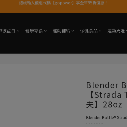
11歲慶好禮｜買 500g/1kg 指定乳清2包贈品牌毛巾
果果11歲慶｜App 下單享 5% 購物金回饋
果果11歲慶｜App 下單享 5% 購物金回饋
tsB彼蛋白
健康零食
運動補給
保健食品
運動周邊
Blender 
【Strada
夫】28oz
Blender Bottle® S
- - - - - - -