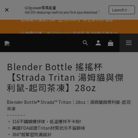
GOpower果果能量
Launch the app
Get $50 shopping credit on your first app download.”
結帳輸入優惠代碼【gopower】享全單95折優惠！
果果11歲慶｜App 下單享 5% 購物金回饋
11歲慶好禮｜買 500g/1kg 指定乳清2包贈品牌毛巾
果果11歲慶｜App 下單享 5% 購物金回饋
Blender Bottle 搖搖杯
【Strada Tritan 湯姆貓與傑
利鼠-起司茶凍】28oz
Blender Bottle® Strada™ Tritan｜28oz｜湯姆貓與傑利鼠-起司
茶凍
- - - - - - -
• 316不鏽鋼攪拌球，低溫攪拌不卡粉!
• 美國FDA認證Tritan材質抗污不留餘味
• 360°超緊密防漏設計