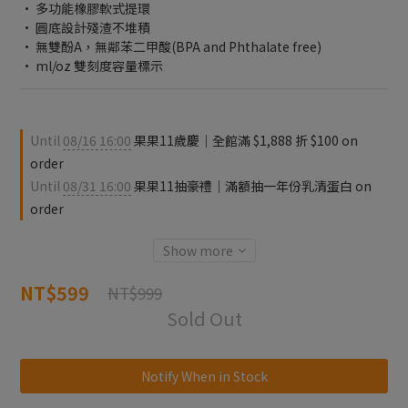
• 多功能橡膠軟式提環
• 圓底設計殘渣不堆積
• 無雙酚A，無鄰苯二甲酸(BPA and Phthalate free)
• ml/oz 雙刻度容量標示
Until
08/16 16:00
果果11歲慶｜全館滿 $1,888 折 $100 on
order
Until
08/31 16:00
果果11抽豪禮｜滿額抽一年份乳清蛋白 on
order
Show more
NT$599
NT$999
Sold Out
Notify When in Stock