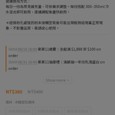
建議食用方式：
每日一份為常見補充量，可依需求調整。每份搭配 300–350ml 冷
水混合即可飲用，建議調配後盡快飲用。
＊經微粉化處理的粉末接觸空氣後可能出現輕微結塊屬正常現
象，不影響品質，敬請安心使用。
Until
08/16 16:00
果果11歲慶｜全館滿 $1,888 折 $100 on
order
Until
08/31 16:00
果果11抽豪禮｜滿額抽一年份乳清蛋白 on
order
Show more
NT$480
NT$380
風味
: 冰糖雪梨風味
仲夏野莓風味
芭樂綠茶風味
麝香葡萄風味