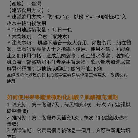
【產地】：臺灣
【建議食用方式】：
＊建議飲用方式： 取1包(7g)，以粉:水=1:50的比例加入
冷水中搖勻後飲用
＊每日建議攝取量： 每日一包
＊素食類別： 全素（或純素）
＊注意事項： 肌酸不適合一般人食用。如擬食用，須在醫
師、營養師或專業人士之指導下使用。使用不當，可能產
生之副作用包括：造成肌肉裂傷；產生體水滯留，增加心
臟負荷；腎臟功能不佳者產生腎衰竭；飲水量增加造成電
解質稀釋而引起抽筋或嘔吐；腸胃不適(下痢)
▲經微粉化處理的粉末接觸空氣容易結塊屬正常現象，敬請安心
使用
如何使用果果能量微粉化肌酸？肌酸補充週期
1. 填充期：第一階段7天，每天補充4次，每次 7g (建議以
磅秤量取)
2. 維持期：第二階段每天補充1次，每次 7g (建議以磅秤
量取)
3. 循環週期：食用兩個月後休息一個月，方可重新開始填
充期