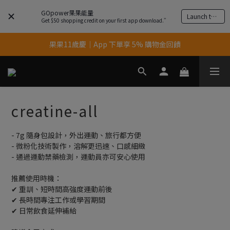
GOpower果果能量
Launch the app
Get $50 shopping credit on your first app download.”
果果11歲慶｜App 下單享 5% 購物金回饋
果果11歲慶｜App 下單享 5% 購物金回饋
結帳輸入優惠代碼【gopower】享全單95折優惠！
11歲慶好禮｜買 500g/1kg 指定乳清2包贈品牌毛巾
creatine-all
果果11歲慶｜App 下單享 5% 購物金回饋
- 7g 隨身包設計，外出運動、旅行都方便
- 微粉化技術製作，溶解更迅速、口感細緻
- 通過運動禁藥檢測，運動員亦可安心使用
推薦使用時機：
✔︎ 重訓、短時間高強度運動前後
✔︎ 長時間專注工作或學習期間
✔︎ 日常飲食延伸補給