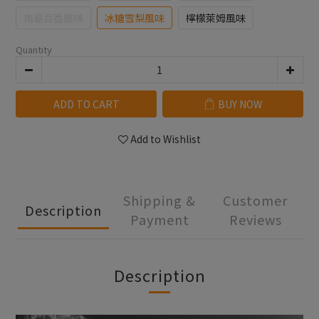
南島百香風味
冰糖雪梨風味
檸檬萊姆風味
Quantity
ADD TO CART
BUY NOW
Add to Wishlist
Shipping &
Customer
Description
Payment
Reviews
Description