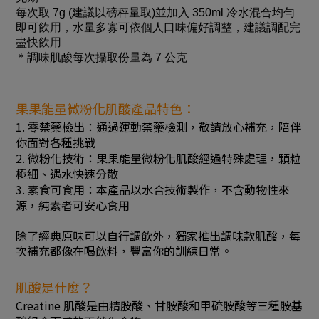
每次取 7g (建議以磅秤量取)並加入 350ml 冷水混合均勻
即可飲用，水量多寡可依個人口味偏好調整，建議調配完
盡快飲用
＊調味肌酸每次攝取份量為 7 公克
果果能量微粉化肌酸產品特色：
1. 零禁藥檢出：通過運動禁藥檢測，敬請放心補充，陪伴
你面對各種挑戰
2. 微粉化技術：果果能量微粉化肌酸經過特殊處理，顆粒
極細、遇水快速分散
3. 素食可食用：本產品以水合技術製作，不含動物性來
源，純素者可安心食用
除了經典原味可以自行調飲外，獨家推出調味款肌酸，每
次補充都像在喝飲料，豐富你的訓練日常。
肌酸是什麼？
Creatine 肌酸是由精胺酸、甘胺酸和甲硫胺酸等三種胺基