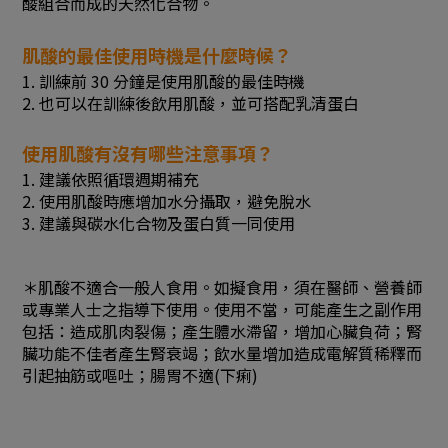
酸組合而成的天然化合物。
肌酸的最佳使用時機是什麼時候？
1. 訓練前 30 分鐘是使用肌酸的最佳時機
2. 也可以在訓練後飲用肌酸，並可搭配乳清蛋白
使用肌酸有沒有哪些注意事項？
1. 建議依照循環週期補充
2. 使用肌酸時應增加水分攝取，避免脫水
3. 建議與碳水化合物及蛋白質一同使用
＊肌酸不適合一般人食用。如擬食用，須在醫師、營養師
或專業人士之指導下使用。使用不當，可能產生之副作用
包括：造成肌肉裂傷；產生體水滯留，增加心臟負荷；腎
臟功能不佳者產生腎衰竭；飲水量增加造成電解質稀釋而
引起抽筋或嘔吐；腸胃不適(下痢)