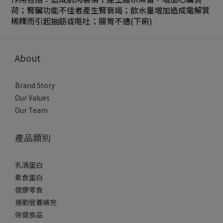
荷；腎臟功能不佳者產生腎衰竭；飲水量增加造成電解質
稀釋而引起抽筋或嘔吐；腸胃不適(下痢)
About
Brand Story
Our Values
Our Team
產品類別
乳清蛋白
素食蛋白
健康零食
運動營養補充
保健食品