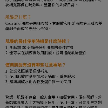
次補充都像在喝飲料，豐富你的訓練日常。
肌酸是什麼？
Creatine 肌酸是由精胺酸、甘胺酸和甲硫胺酸等三種胺基
酸組合而成的天然化合物。
肌酸的最佳使用時機是什麼時候？
1. 訓練前 30 分鐘是使用肌酸的最佳時機
2. 也可以在訓練後飲用肌酸，並可搭配乳清蛋白
使用肌酸有沒有哪些注意事項？
1. 建議依照循環週期補充
2. 使用肌酸時應增加水分攝取，避免脫水
3. 建議與碳水化合物及蛋白質一同使用
警語：肌酸不適合一般人食用。如擬食用，須在醫師、營
養師或專業人士之指導下使用。使用不當，可能產生之副
作用包括：造成肌肉裂傷；產生體水滯留，增加心臟負