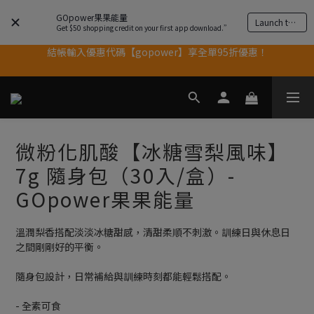
GOpower果果能量
Launch the app
結帳輸入優惠代碼【gopower】享全單95折優惠！
Get $50 shopping credit on your first app download.”
11歲慶好禮｜買 500g/1kg 指定乳清2包贈品牌毛巾
果果11歲慶｜App 下單享 5% 購物金回饋
果果11歲慶｜App 下單享 5% 購物金回饋
微粉化肌酸【冰糖雪梨風味】
7g 隨身包（30入/盒）-
GOpower果果能量
溫潤梨香搭配淡淡冰糖甜感，清甜柔順不刺激。訓練日與休息日
之間剛剛好的平衡。
隨身包設計，日常補給與訓練時刻都能輕鬆搭配。
- 全素可食