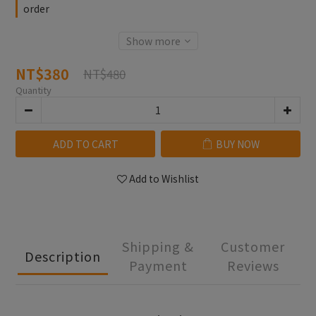
order
Show more
NT$380
NT$480
Quantity
ADD TO CART
BUY NOW
Add to Wishlist
Shipping &
Customer
Description
Payment
Reviews