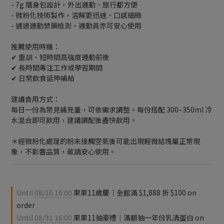
- 7g 隨身包設計，外出運動、旅行都方便
- 微粉化技術製作，溶解更迅速、口感細緻
- 通過運動禁藥檢測，運動員亦可安心使用
推薦使用時機：
✔︎ 重訓、短時間高強度運動前後
✔︎ 長時間專注工作或學習期間
✔︎ 日常飲食延伸補給
建議食用方式：
每日一份為常見補充量，可依需求調整。每份搭配 300–350ml 冷
水混合即可飲用，建議調配後盡快飲用。
＊經微粉化處理的粉末接觸空氣後可能出現輕微結塊屬正常現
象，不影響品質，敬請安心使用。
Until
08/16 16:00
果果11歲慶｜全館滿 $1,888 折 $100 on
order
Until
08/31 16:00
果果11抽豪禮｜滿額抽一年份乳清蛋白 on