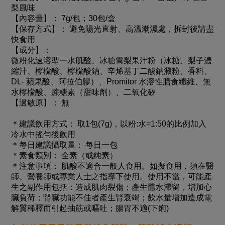
梨風味
【內容量】： 7g/包；30包/盒
【保存方式】： 避免陽光直射、高溫潮濕處，拆封後請盡
快食用
【成分】：
微粉化速溶型一水肌酸、冰糖雪梨果汁粉（冰糖、梨子濃
縮汁、檸檬酸、檸檬酸鈉、辛烯基丁二酸鈉澱粉、香料、
DL- 蘋果酸、阿拉伯膠）、Promitor 水溶性膳食纖維、無
水檸檬酸、蔗糖素（甜味劑）、二氧化矽
【過敏原】： 無
＊建議飲用方式： 取1包(7g)，以粉:水=1:50的比例加入
冷水中搖勻後飲用
＊每日建議攝取量： 每日一包
＊素食類別： 全素（或純素）
＊注意事項： 肌酸不適合一般人食用。如擬食用，須在醫
師、營養師或專業人士之指導下使用。使用不當，可能產
生之副作用包括：造成肌肉裂傷；產生體水滯留，增加心
臟負荷；腎臟功能不佳者產生腎衰竭；飲水量增加造成電
解質稀釋而引起抽筋或嘔吐；腸胃不適(下痢)