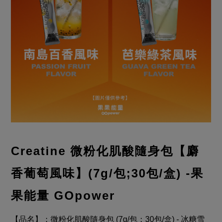
Creatine 微粉化肌酸隨身包【
麝
香葡萄風味
】(7g/包;30包/盒)
-果
果能量 GOpower
【品名】：微粉化肌酸隨身包 (7g/包；30包/盒) - 冰糖雪