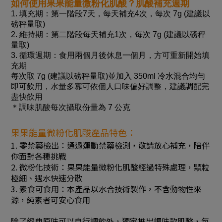
如何使用果果能量微粉化肌酸？肌酸補充週期
1. 填充期：第一階段7天，每天補充4次，每次 7g (建議以
磅秤量取)
2. 維持期：第二階段每天補充1次，每次 7g (建議以磅秤
量取)
3. 循環週期：食用兩個月後休息一個月，方可重新開始填
充期
每次取 7g (建議以磅秤量取)並加入 350ml 冷水混合均勻
即可飲用，水量多寡可依個人口味偏好調整，建議調配完
盡快飲用
＊調味肌酸每次攝取份量為 7 公克
果果能量微粉化肌酸產品特色：
1. 零禁藥檢出：通過運動禁藥檢測，敬請放心補充，陪伴
你面對各種挑戰
2. 微粉化技術：果果能量微粉化肌酸經過特殊處理，顆粒
極細、遇水快速分散
3. 素食可食用：本產品以水合技術製作，不含動物性來
源，純素者可安心食用
除了經典原味可以自行調飲外，獨家推出調味款肌酸，每