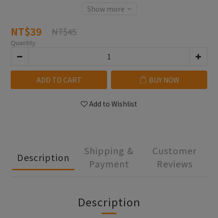
Show more
NT$39
NT$45
Quantity
ADD TO CART
BUY NOW
Add to Wishlist
Shipping &
Customer
Description
Payment
Reviews
Description