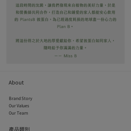
About
Brand Story
Our Values
Our Team
產品類別