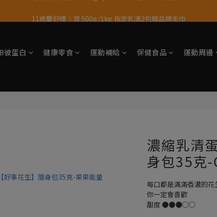
11歲慶好禮｜買 500g/1kg 指定乳清2包贈品牌毛巾
果果11歲慶｜App 下單享 5% 購物金回饋
果果11歲慶｜App 下單享 5% 購物金回饋
tsB彼蛋白
健康零食
運動補給
保健食品
運動周邊
濃縮乳清
身包35克-
每口都是滿滿香濃的花
你一定會喜歡
甜度 ●●●○○