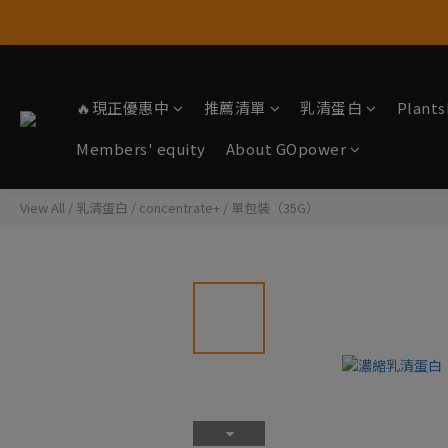
🔥現正優惠中
推薦清單
乳清蛋白
Plan
Members' equity
About GOpower
View All
/
乳清蛋白
/
concentrate+
/
單包裝（35G）