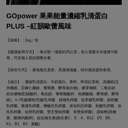
GOpower 果果能量濃縮乳清蛋白
PLUS –
紅韻歐蕾
風味
【規格】：1kg／包
【建議食用方式】：每次取一湯匙約25公克，加入適量冷水後搖勻飲
用，可依個人喜好調整水量。
【保存方式】：避免陽光直射、高溫潮濕處，拆封後請盡快食用。
【成分】：濃縮乳清蛋白、牛奶蛋白、香料、即溶紅茶粉、高纖粉(玉
米纖維、亞麻仁纖維、葡萄糖、酵母抽出物)、麥芽糊精、二氧化矽、
綜合礦物質(碳酸鈣、氧化鎂、葡萄糖酸鋅、焦磷酸鐵、酵母硒、酵母
鉻)、π-7乳酸菌粉(乳酸乳球菌、植物乳桿菌、鼠李糖乳桿菌、副乾酪
乳桿菌、唾液乳桿菌、嗜酸性乳桿菌、保加利亞桿菌、乾酪乳桿菌、加
氏乳桿菌、短桿乳桿菌、雙叉雙歧桿菌、長雙歧桿菌)、甜味劑(蔗糖
素、醋磺內酯鉀)、綜合維生素(維生素C、E、A、B12、D3、B6、
K1、B1、B2、葉酸)