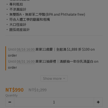
• 專利瓶扣
• 不滲漏設計
• 無雙酚A，無鄰苯二甲酸(BPA and Phthalate free)
• 符合人體工學的翻蓋和瓶嘴
• 大口徑設計
• 圓弧底座設計
Until
08/16 16:00
果果11歲慶｜全館滿 $1,888 折 $100 on
order
Until
08/31 16:00
果果11抽豪禮｜滿額抽一年份乳清蛋白 on
order
Show more
NT$990
NT$1,299
Quantity