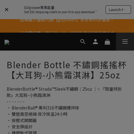
GOpower果果能量
Launch the app
Get $50 shopping credit on your first app download.”
結帳輸入優惠代碼【gopower】享全單95折優惠！
果果11歲慶｜App 下單享 5% 購物金回饋
11歲慶好禮｜買 500g/1kg 指定乳清2包贈品牌毛巾
果果11歲慶｜App 下單享 5% 購物金回饋
Blender Bottle 不鏽鋼搖搖杯
【大耳狗-小熊霜淇淋】25oz
BlenderBottle® Strada™Sleek不鏽鋼｜25oz ｜✨『限量特別
款』大耳狗-小熊霜淇淋
- - - - - - -
• BlenderBall® 專利316不鏽鋼攪拌球
• 雙壁真空絕緣 保冷保溫24小時
• 按壓式開關蓋
• 安全鎖設計
• 橡膠軟式提環