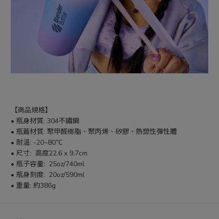
【商品規格】
• 瓶身材質: 304不鏽鋼
• 瓶蓋材質: 聚甲醛樹脂、聚丙烯、矽膠、熱塑性彈性體
• 耐溫: -20~80℃
• 尺寸:  高度22.6 x 9.7cm
• 瓶子容量:  25oz/740ml
• 瓶身刻度:  20oz/590ml
• 重量: 約386g