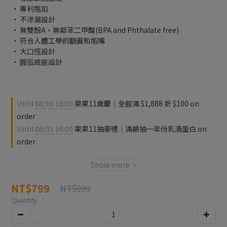
• 專利瓶扣
• 不滲漏設計
• 無雙酚A，無鄰苯二甲酸(BPA and Phthalate free)
• 符合人體工學的翻蓋和瓶嘴
• 大口徑設計
• 圓弧底座設計
Until
08/16 16:00
果果11歲慶｜全館滿 $1,888 折 $100 on
order
Until
08/31 16:00
果果11抽豪禮｜滿額抽一年份乳清蛋白 on
order
Show more
NT$799
NT$999
Quantity