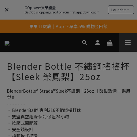
GOpower果果能量
Launch the app
Get $50 shopping credit on your first app download.”
果果11歲慶｜App 下單享 5% 購物金回饋
果果11歲慶｜App 下單享 5% 購物金回饋
結帳輸入優惠代碼【gopower】享全單95折優惠！
11歲慶好禮｜買 500g/1kg 指定乳清2包贈品牌毛巾
Blender Bottle 不鏽鋼搖搖杯
果果11歲慶｜App 下單享 5% 購物金回饋
【Sleek 樂鳳梨】25oz
BlenderBottle® Strada™Sleek不鏽鋼｜25oz ｜酸甜熱情 －樂鳳
梨🍍
- - - - - - -
• BlenderBall® 專利316不鏽鋼攪拌球
• 雙壁真空絕緣 保冷保溫24小時
• 按壓式開關蓋
• 安全鎖設計
• 橡膠軟式提環