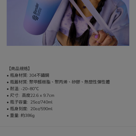
【商品規格】
• 瓶身材質: 304不鏽鋼
• 瓶蓋材質: 聚甲醛樹脂、聚丙烯、矽膠、熱塑性彈性體
• 耐溫: -20~80℃
• 尺寸:  高度22.6 x 9.7cm
• 瓶子容量:  25oz/740ml
• 瓶身刻度:  20oz/590ml
• 重量: 約386g