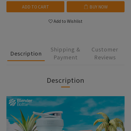
ADD TO CART
BUY NOW
Add to Wishlist
Shipping &
Customer
Description
Payment
Reviews
Description