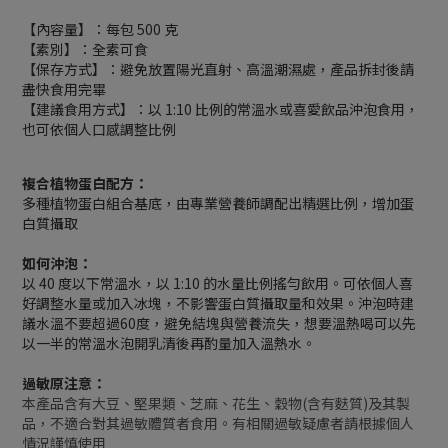
【內容量】：每包 500 克
【素別】：全素可食
【保存方式】：避免放置陽光直射、高溫潮濕處，產品拆封後請
盡快食用完畢
【建議食用方式】：以 1:10 比例的常溫水或喜愛飲品沖泡食用，
也可依個人口感調整比例
複合植物蛋白配方：
多種植物蛋白組合基底，由專業營養師調配出精選比例，增加蛋
白質攝取
如何沖泡：
以 40 度以下常溫水，以 1:10 的水量比例搖勻飲用。可依個人喜
好調整水量或加入冰塊，不影響蛋白質攝取量和效果。沖泡時建
議水溫不要超過60度，避免結塊與營養流失，想要溫熱喝可以先
以一半的常溫水泡開乳清後再酌量加入溫熱水。
過敏原注意：
本產品含有大豆、堅果類、芝麻、花生、穀物(含有麩質)及其製
品，不適合對其過敏體質者食用。有相關過敏疑慮者請根據個人
情況謹慎使用