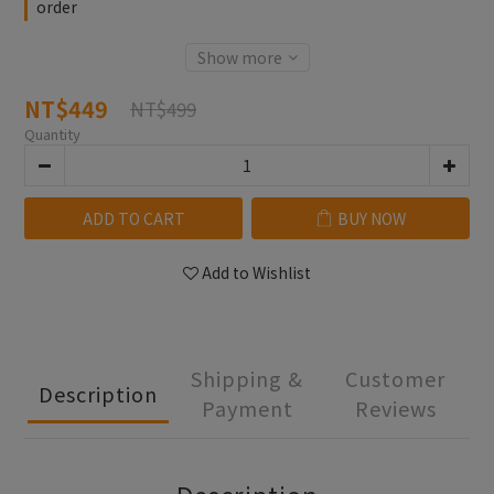
order
Show more
NT$449
NT$499
Quantity
ADD TO CART
BUY NOW
Add to Wishlist
Shipping &
Customer
Description
Payment
Reviews