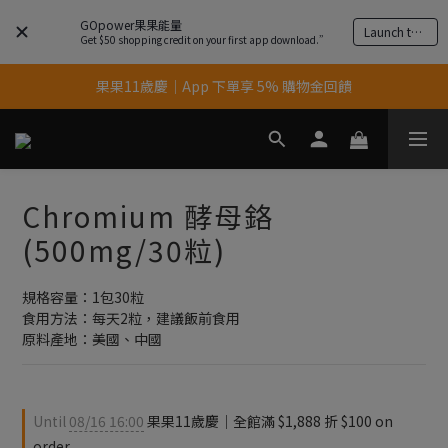
GOpower果果能量
Launch the app
Get $50 shopping credit on your first app download.”
果果11歲慶｜App 下單享 5% 購物金回饋
果果11歲慶｜App 下單享 5% 購物金回饋
結帳輸入優惠代碼【gopower】享全單95折優惠！
11歲慶好禮｜買 500g/1kg 指定乳清2包贈品牌毛巾
Chromium 酵母鉻
果果11歲慶｜App 下單享 5% 購物金回饋
(500mg/30粒)
規格容量：1包30粒
食用方法：每天2粒，建議飯前食用
原料產地：美國、中國
Until
08/16 16:00
果果11歲慶｜全館滿 $1,888 折 $100 on
order