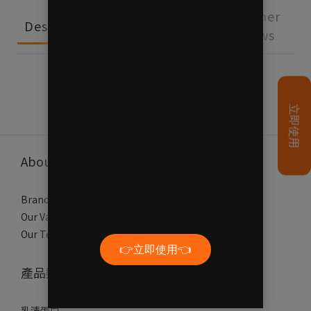
Shipping &
Customer
Description
Payment
Reviews
Description
About
Brand Story
Our Values
Our Team
產品類別
乳清蛋白