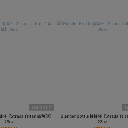
SOLD OUT
S
 搖搖杯【Strada Tritan 四葉草】
Blender Bottle 搖搖杯【Strada Tri
28oz
28oz