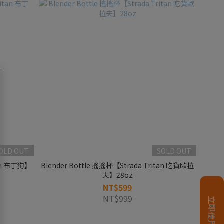
OLD OUT
SOLD OUT
tan 布丁狗】
Blender Bottle 搖搖杯【Strada Tritan 吃貨歐拉
夫】28oz
NT$599
NT$999