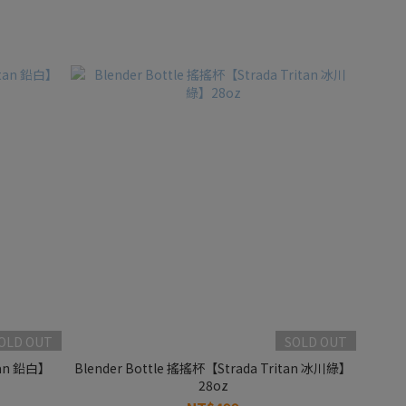
OLD OUT
SOLD OUT
tan 鉛白】
Blender Bottle 搖搖杯【Strada Tritan 冰川綠】
28oz