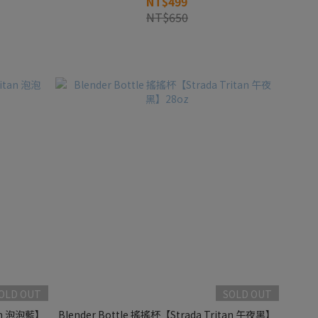
NT$499
NT$650
OLD OUT
SOLD OUT
tan 泡泡藍】
Blender Bottle 搖搖杯【Strada Tritan 午夜黑】