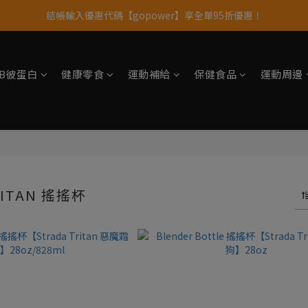
果果11歲慶｜App 下單享 5% 購物金回饋
11歲慶好禮｜買 500g/1kg 指定乳清2包贈品牌毛巾
果果11歲慶｜App 下單享 5% 購物金回饋
tsB彼蛋白
健康零食
運動補給
保健食品
運動周邊
RITAN 搖搖杯