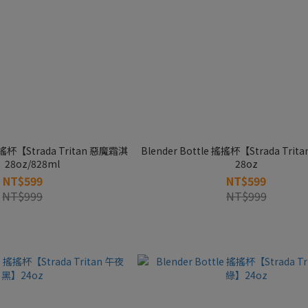
 搖搖杯【Strada Tritan 惡魔霜淇
Blender Bottle 搖搖杯【Strada Tri
28oz/828ml
28oz
NT$599
NT$599
NT$999
NT$999