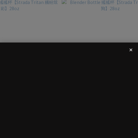
SOLD OUT
S
e 搖搖杯【Strada Tritan 繽紛炫
Blender Bottle 搖搖杯【Strada Tri
彩】28oz
28oz
NT$449
NT$599
NT$799
NT$999