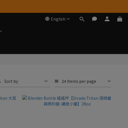
English
Sort by
24 Items per page