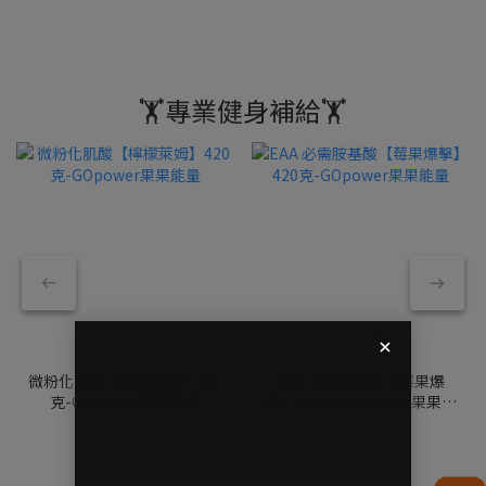
🏋️專業健身補給🏋️
微粉化肌酸【檸檬萊姆】420
EAA 必需胺基酸【莓果爆
克-GOpower果果能量
擊】420克-GOpower果果能
量
NT$659
NT$1,099
NT$799
NT$1,199