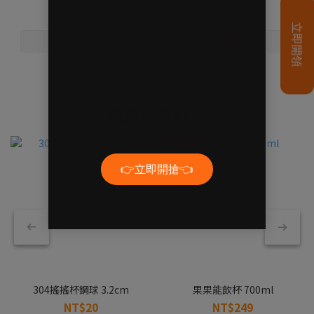
🥤精選搖搖杯款🥤
新色上市！
304搖搖杯鋼球 3.2cm
果果能飲杯 700ml
NT$20
NT$249