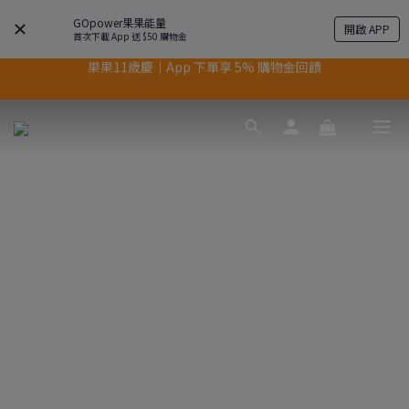
GOpower果果能量
開啟 APP
首次下載 App 送 $50 購物金
果果11歲慶｜App 下單享 5% 購物金回饋
果果11歲慶｜App 下單享 5% 購物金回饋
結帳輸入優惠代碼【gopower】享全單95折優惠！
11歲慶好禮｜買 500g/1kg 指定乳清2包贈品牌毛巾
果果11歲慶｜App 下單享 5% 購物金回饋