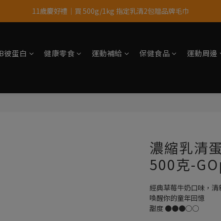
11歲慶好禮｜買 500g/1kg 指定乳清2包贈品牌毛巾
果果11歲慶｜App 下單享 5% 購物金回饋
果果11歲慶｜App 下單享 5% 購物金回饋
tsB彼蛋白
健康零食
運動補給
保健食品
運動周邊
濃縮乳清
500克-G
經典草莓牛奶口味，清
喚醒你的童年回憶
甜度 ●●●○○