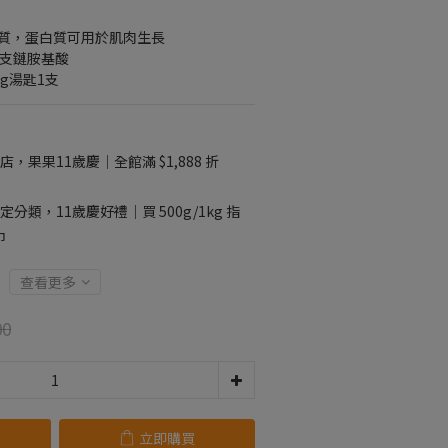
蛋白質，蛋白質可用於肌肉生長
A 支鏈胺基酸
g湯匙1支
店，果果11歲慶｜全館滿 $1,888 折
定分類，11歲慶好禮｜買 500g/1kg 指
巾
查看更多
00
立即購買