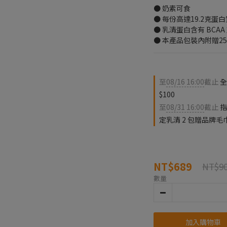
● 奶素可食
● 每份高達19.2克
● 乳清蛋白含有 BCA
● 本產品包裝內附贈25
至
08/16 16:00
截止
全
$100
至
08/31 16:00
截止
指
定乳清 2 包贈品牌毛
NT$689
NT$9
數量
加入購物車