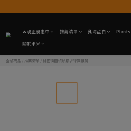
🔥現正優惠中
推薦清單
乳清蛋白
Plan
關於果果
全部商品
/
推薦清單
/
桃園璞園領航猿🏀球團推薦