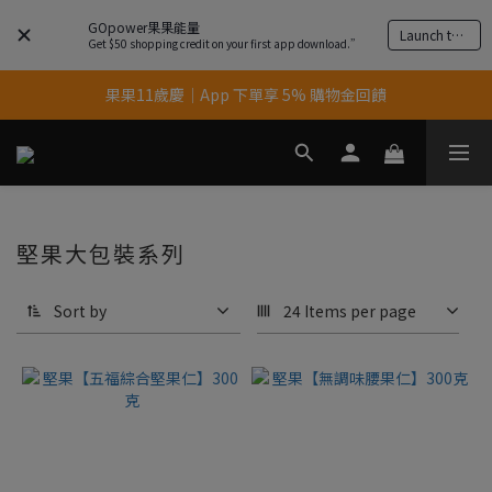
GOpower果果能量
Launch the app
Get $50 shopping credit on your first app download.”
果果11歲慶｜App 下單享 5% 購物金回饋
果果11歲慶｜App 下單享 5% 購物金回饋
結帳輸入優惠代碼【gopower】享全單95折優惠！
11歲慶好禮｜買 500g/1kg 指定乳清2包贈品牌毛巾
果果11歲慶｜App 下單享 5% 購物金回饋
堅果大包裝系列
Sort by
24 Items per page