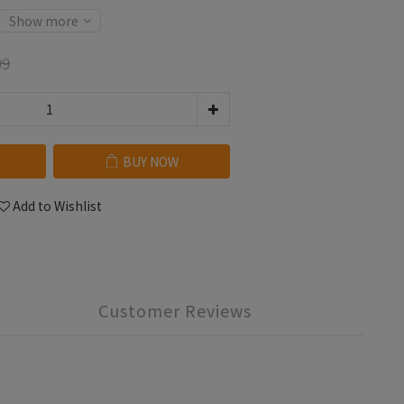
Show more
99
BUY NOW
Add to Wishlist
Customer Reviews