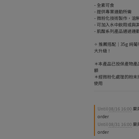
- 全素可食
- 提供專業運動所需
- 微粉化技術製作，溶
- 可加入水中飲用或與
- 肌酸系列產品通過運
✧ 推薦搭配｜35g 純
大升級！
＊本產品已投保產物產
額
＊經微粉化處理的粉末
使用
Until
08/16 16:00
果果
order
Until
08/31 16:00
果
order