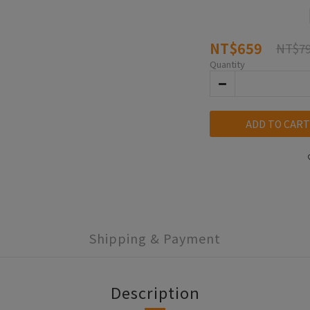
NT$659
NT$7
Quantity
ADD TO CART
Shipping & Payment
Description