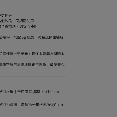
解更迅速
其他飲品一同調配使用
動禁藥檢測，請安心使用
葡萄糖粉，搭配 5g 肌酸，黃金比例讓補給
品責任險一千萬元，投保金額非為理賠金
接觸空氣容易結塊屬正常現象，敬請安心
11歲慶｜全館滿 $1,888 折 $100 on
果11抽豪禮｜滿額抽一年份乳清蛋白 on