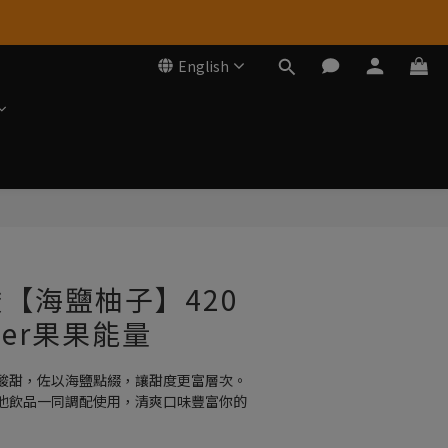
English
BUY NOW
【海鹽柚子】420
wer果果能量
酸甜，佐以海鹽點綴，讓甜度更富層次。
他飲品一同調配使用，清爽口味豐富你的