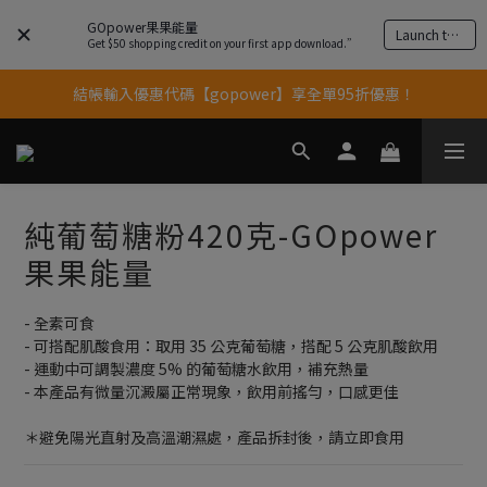
GOpower果果能量
Launch the app
果果11歲慶｜App 下單享 5% 購物金回饋
Get $50 shopping credit on your first app download.”
結帳輸入優惠代碼【gopower】享全單95折優惠！
果果11歲慶｜App 下單享 5% 購物金回饋
11歲慶好禮｜買 500g/1kg 指定乳清2包贈品牌毛巾
果果11歲慶｜App 下單享 5% 購物金回饋
純葡萄糖粉420克-GOpower
果果能量
- 全素可食
- 可搭配肌酸食用：取用 35 公克葡萄糖，搭配 5 公克肌酸飲用
- 運動中可調製濃度 5% 的葡萄糖水飲用，補充熱量
- 本產品有微量沉澱屬正常現象，飲用前搖勻，口感更佳
＊避免陽光直射及高溫潮濕處，產品拆封後，請立即食用