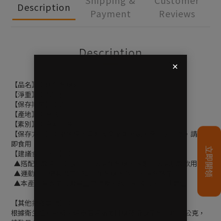
Shipping &
Customer
Description
Payment
Reviews
Description
【品名】：純葡萄糖粉
【淨重】：420g
【保存期限】：2年
【產地】：台灣
【素別】：全素可食
【保存方式】：避免陽光直射及高溫潮濕處，產品拆封後，請立
即食用
【建議食用方式】：
▲搭配肌酸食用：取用 35 公克葡萄糖，搭配 5 公克肌酸飲用
▲運動中可調製濃度 5% 的葡萄糖水飲用，補充熱量
▲本產品有微量沉澱屬正常現象，飲用前搖勻，口感更佳
【其他揭露事項】：
根據衛生福利部國民健康署建議每日糖類攝取量應低於50公克，