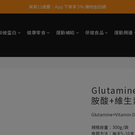
果果11歲慶｜App 下單享 5% 購物金回饋
果果11歲慶｜App 下單享 5% 購物金回饋
結帳輸入優惠代碼【gopower】享全單95折優惠！
tsB彼蛋白
健康零食
運動補給
保健食品
運動周邊
11歲慶好禮｜買 500g/1kg 指定乳清2包贈品牌毛巾
果果11歲慶｜App 下單享 5% 購物金回饋
Glutamin
胺酸+維生素
Glutamine+Vitami
規格容量：300g/袋
食用方法：每天5-10