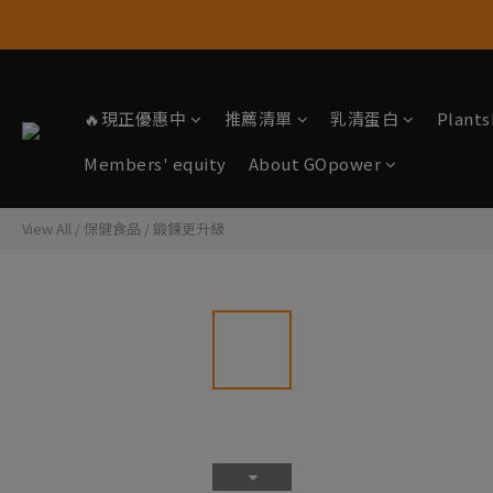
🔥現正優惠中
推薦清單
乳清蛋白
Plan
Members' equity
About GOpower
View All
/
保健食品
/
鍛鍊更升級