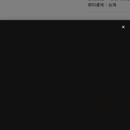
原料產地：台灣
Until
08/16 16:00
果果
order
Until
08/31 16:00
果
order
NT$899
NT$1,
Quantity
ADD TO CART