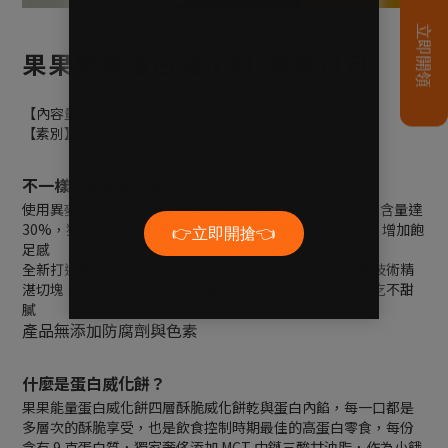
果果能量蛋白威化餅-香蕉可可
【內容量】每份 30 公克
【素別】：奶素可食
不一樣的蛋白威化餅
使用異麥芽寡糖、0克反式脂肪，每份蛋白威化餅的蛋白質含量達
30%，獨家添加 MCT 中鏈三酸甘油脂，快速轉換為能量、增加飽
足感
全新打造美味口感，香濃美味一口一塊不易碎，緊緻壓層技術精
湛切塊，層次分明不易碎。多層蛋白夾心，口感扎實，好吃不甜
膩
產品無添加防腐劑與色素
什麼是蛋白威化餅？
果果能量蛋白威化餅四層酥脆威化餅乾與蛋白內餡，每一口都是
多層次的酥脆享受，也是飲食控制時期最佳的高蛋白零食，每份
含有 9 克蛋白質，獨家奢侈添加 MCT 中鏈三酸甘油脂，作為小餓