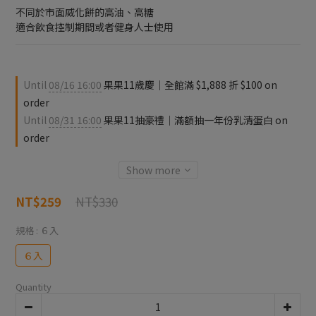
不同於市面威化餅的高油、高糖
適合飲食控制期間或者健身人士使用
Until
08/16 16:00
果果11歲慶｜全館滿 $1,888 折 $100 on
order
Until
08/31 16:00
果果11抽豪禮｜滿額抽一年份乳清蛋白 on
order
Show more
NT$330
NT$259
規格
: ６入
６入
Quantity