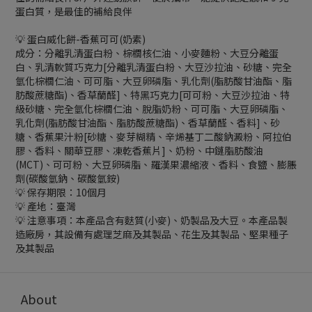
蛋白質，是最佳的補給良伴
💡 蛋白威化餅-香蕉可可(奶素)
成分：分離乳清蛋白粉、棕櫚核仁油、小麥麵粉、大豆分離蛋
白、乳清軟質巧克力
[
分離乳清蛋白粉、大豆沙拉油、砂糖、完全
氫化棕櫚仁油、可可脂、大豆卵磷脂、乳化劑
(
脂肪酸甘油酯、脂
肪酸蔗糖酯
)
、香草蘭醛
]
、特黑巧克力
[
可可粉、大豆沙拉油、特
級砂糖、完全氫化棕櫚仁油、脫脂奶粉、可可脂、大豆卵磷脂、
乳化劑
(
脂肪酸甘油酯、脂肪酸蔗糖酯
)
、香草蘭醛、香料
]
、砂
糖、香蕉果汁粉
[
砂糖、麥芽糊精、辛烯基丁二酸鈉澱粉、阿拉伯
膠、香料、關華豆膠、凍乾香蕉片
]
、奶粉、中鏈脂肪酸油
(MCT)
、可可粉、大豆卵磷脂、羅漢果濃縮液、香料、食鹽、膨脹
劑
(
碳酸氫鈉、碳酸氫銨
)
💡 保存期限：10個月
💡 產地：臺灣
💡 注意事項：
本產品含有麩質
(
小麥
)
、奶製品及大豆。本產品製
造廠房，其設備有處理芝麻及其製品、花生及其製品、堅果種子
及其製品
About