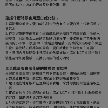
時候的點心，增加飽足感又能攝取蛋白質
建議什麼時候食用蛋白威化餅？
1. 運動健身前後：蛋白威化餅每份含有 9 克蛋白質，並能提供少
量碳水
2. 作為健康的午後零食：蛋白威化餅是屬於含有高蛋白、低碳水
的零食，無論是否正在飲食控制的階段中，都很適合作為午後嘴
饞時的小零食，添加 MCT 油增加飽足感、幫助減少攝取額外熱量
3. 登山露營時方便攜帶的零食：蛋白威化餅每份含有 9 克蛋白
質，是適合長時間登山行程中的熱量補給，添加 MCT 中鏈三酸甘
油脂能增加飽腹感，支援長時間的體力消耗
果果能量蛋白威化餅的推薦適用族群
果果能量蛋白威化餅每份含有 9 克蛋白質，四層酥脆威化餅乾夾
著香濃蛋白內餡，是飲控期間最奢侈的高蛋白零食
1. 適合運動健身族群在運動前後食用，享受零食同時還能攝取蛋
白質
2. 正處於飲食控制期間的族群，添加 MCT 中鏈三酸甘油脂能提升
飽足感、幫助減少攝取其他熱量
3. 戶外運動族群，便於攜帶，能提供飽足感和 9 克蛋白質，是最
佳的補給良伴
3. 戶外運動族群，便於攜帶，能提供飽足感和 9 克