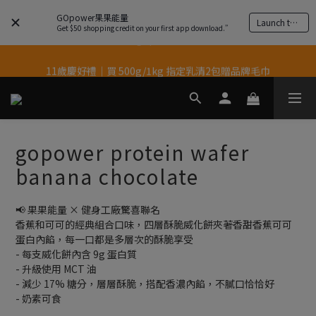
GOpower果果能量
Launch the app
結帳輸入優惠代碼【gopower】享全單95折優惠！
Get $50 shopping credit on your first app download.”
11歲慶好禮｜買 500g/1kg 指定乳清2包贈品牌毛巾
果果11歲慶｜App 下單享 5% 購物金回饋
果果11歲慶｜App 下單享 5% 購物金回饋
gopower protein wafer
banana chocolate
📢 果果能量 × 健身工廠驚喜聯名
香蕉和可可的經典組合口味，四層酥脆威化餅夾著香甜香蕉可可
蛋白內餡，每一口都是多層次的酥脆享受
- 每支威化餅內含 9g 蛋白質
- 升級使用 MCT 油
- 減少 17% 糖分，層層酥脆，搭配香濃內餡，不膩口恰恰好
- 奶素可食