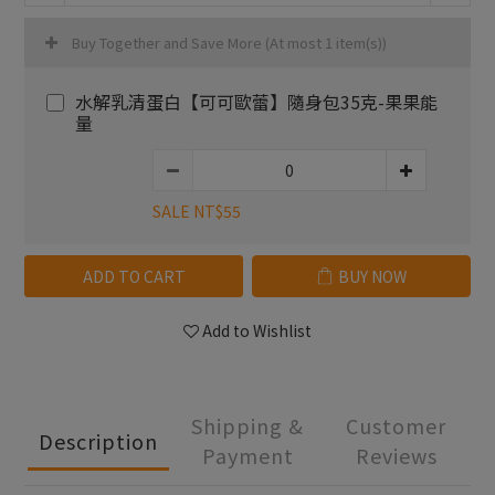
Buy Together and Save More
(At most 1 item(s))
水解乳清蛋白【可可歐蕾】隨身包35克-果果能
量
SALE NT$55
ADD TO CART
BUY NOW
Add to Wishlist
Shipping &
Customer
Description
Payment
Reviews