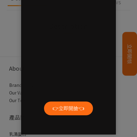
Payment
Reviews
Description
About
Brand Story
Our Values
Our Team
產品類別
乳清蛋白