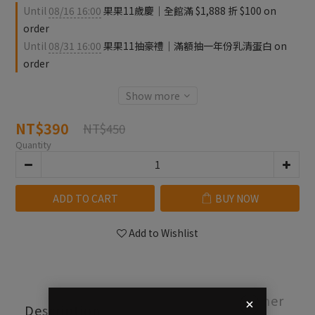
Until
08/16 16:00
果果11歲慶｜全館滿 $1,888 折 $100 on
order
Until
08/31 16:00
果果11抽豪禮｜滿額抽一年份乳清蛋白 on
order
Show more
NT$390
NT$450
Quantity
ADD TO CART
BUY NOW
Add to Wishlist
Shipping &
Customer
Description