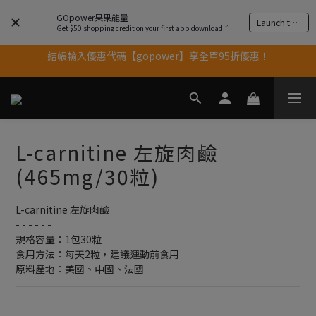
GOpower果果能量
果果11歲慶｜App 下單享 5% 購物金回饋
Launch the app
Get $50 shopping credit on your first app download.”
結帳輸入優惠代碼【gopower】享全單95折優惠！
果果11歲慶｜App 下單享 5% 購物金回饋
11歲慶好禮｜買 500g/1kg 指定乳清2包贈品牌毛巾
果果11歲慶｜App 下單享 5% 購物金回饋
L-carnitine 左旋肉鹼
(465mg/30粒)
L-carnitine 左旋肉鹼
- - - - - -
規格容量：1包30粒
食用方法：每天2粒，建議運動前食用
原料產地：美國、中國、法國