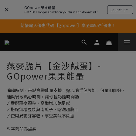
果果11歲慶｜App 下單享 5% 購物金回饋
GOpower果果能量
Launch the app
Get $50 shopping credit on your first app download.”
結帳輸入優惠代碼【gopower】享全單95折優惠！
果果11歲慶｜App 下單享 5% 購物金回饋
11歲慶好禮｜買 500g/1kg 指定乳清2包贈品牌毛巾
果果11歲慶｜App 下單享 5% 購物金回饋
燕麥脆片【金沙鹹蛋】-
GOpower果果能量
嘴饞時刻，來點高纖能量支援！貼心隨手包設計，份量剛剛好，
運動後或點心時刻，讓你輕巧隨時開動
✓ 嚴選燕麥顆粒，高纖增加飽足感
✓ 搭配無糖豆漿與南瓜子，喀滋超脆口
✓ 使用異麥芽寡糖，享受美味不負擔
※本商品為蛋素