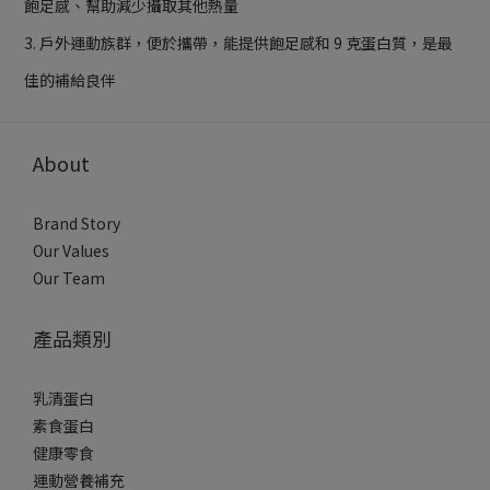
飽足感、幫助減少攝取其他熱量
3. 戶外運動族群，便於攜帶，能提供飽足感和 9 克蛋白質，是最
佳的補給良伴
About
Brand Story
Our Values
Our Team
產品類別
乳清蛋白
素食蛋白
健康零食
運動營養補充