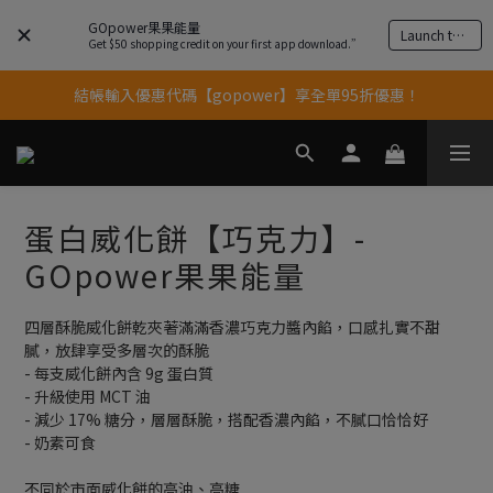
GOpower果果能量
Launch the app
果果11歲慶｜App 下單享 5% 購物金回饋
Get $50 shopping credit on your first app download.”
結帳輸入優惠代碼【gopower】享全單95折優惠！
果果11歲慶｜App 下單享 5% 購物金回饋
11歲慶好禮｜買 500g/1kg 指定乳清2包贈品牌毛巾
果果11歲慶｜App 下單享 5% 購物金回饋
蛋白威化餅【巧克力】-
GOpower果果能量
四層酥脆威化餅乾夾著滿滿香濃巧克力醬內餡，口感扎實不甜
膩，放肆享受多層次的酥脆
- 每支威化餅內含 9g 蛋白質
- 升級使用 MCT 油
- 減少 17% 糖分，層層酥脆，搭配香濃內餡，不膩口恰恰好
- 奶素可食
不同於市面威化餅的高油、高糖