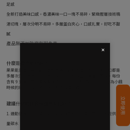
足感
全新打造美味口感，香濃美味一口一塊不易碎，緊緻壓層技術精
湛切塊，層次分明不易碎。多層蛋白夾心，口感扎實，好吃不甜
膩
產品無添加防腐劑與色素
什麼是蛋白威化餅？
果果能量蛋白威化餅四層酥脆威化餅乾與蛋白內餡，每一口都是
多層次的酥脆享受，也是飲食控制時期最佳的高蛋白零食，每份
含有 9 克蛋白質，獨家奢侈添加 MCT 中鏈三酸甘油脂，作為小餓
時候的點心，增加飽足感又能攝取蛋白質
建議什麼時候食用蛋白威化餅？
1. 運動健身前後：蛋白威化餅每份含有 9 克蛋白質，並能提供少
量碳水