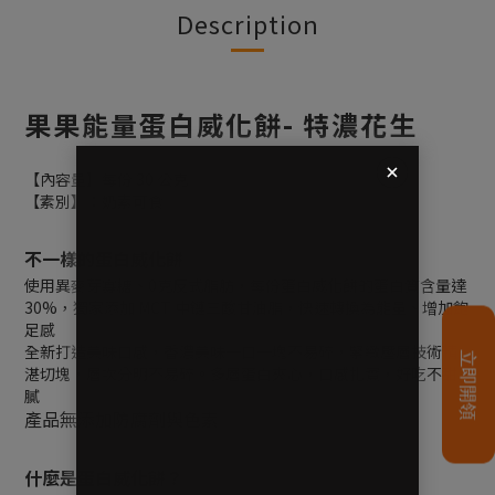
Description
果果能量蛋白威化餅- 特濃花生
【內容量】每份 30 公克
【素別】：奶素可食
不一樣的蛋白威化餅
使用異麥芽寡糖、0克反式脂肪，每份蛋白威化餅的蛋白質含量達
30%，獨家添加 MCT 中鏈三酸甘油脂，快速轉換為能量、增加飽
足感
全新打造美味口感，香濃美味一口一塊不易碎，緊緻壓層技術精
湛切塊，層次分明不易碎。多層蛋白夾心，口感扎實，好吃不甜
膩
產品無添加防腐劑與色素
什麼是蛋白威化餅？