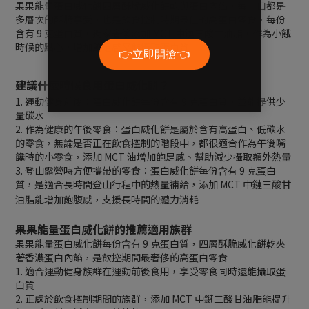
果果能量蛋白威化餅四層酥脆威化餅乾與蛋白內餡，每一口都是
多層次的酥脆享受，也是飲食控制時期最佳的高蛋白零食，每份
含有 9 克蛋白質，獨家奢侈添加 MCT 中鏈三酸甘油脂，作為小餓
時候的點心，增加飽足感又能攝取蛋白質
建議什麼時候食用蛋白威化餅？
1. 運動健身前後：蛋白威化餅每份含有 9 克蛋白質，並能提供少
量碳水
2. 作為健康的午後零食：蛋白威化餅是屬於含有高蛋白、低碳水
的零食，無論是否正在飲食控制的階段中，都很適合作為午後嘴
饞時的小零食，添加 MCT 油增加飽足感、幫助減少攝取額外熱量
3. 登山露營時方便攜帶的零食：蛋白威化餅每份含有 9 克蛋白
質，是適合長時間登山行程中的熱量補給，添加 MCT 中鏈三酸甘
油脂能增加飽腹感，支援長時間的體力消耗
果果能量蛋白威化餅的推薦適用族群
果果能量蛋白威化餅每份含有 9 克蛋白質，四層酥脆威化餅乾夾
著香濃蛋白內餡，是飲控期間最奢侈的高蛋白零食
1. 適合運動健身族群在運動前後食用，享受零食同時還能攝取蛋
白質
2. 正處於飲食控制期間的族群，添加 MCT 中鏈三酸甘油脂能提升