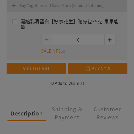
Buy Together and Save More
(At most 1 item(s))
濃縮乳清蛋白【好事花生】隨身包35克-果果能
量
SALE NT$50
ADD TO CART
BUY NOW
Add to Wishlist
Shipping &
Customer
Description
Payment
Reviews