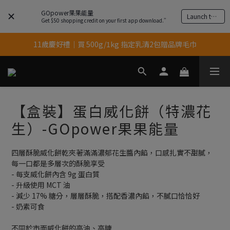
GOpower果果能量
Launch the app
結帳輸入優惠代碼【gopower】享全單95折優惠！
Get $50 shopping credit on your first app download.”
11歲慶好禮｜買 500g/1kg 指定乳清2包贈品牌毛巾
果果11歲慶｜App 下單享 5% 購物金回饋
果果11歲慶｜App 下單享 5% 購物金回饋
【盒裝】蛋白威化餅（特濃花
生）-GOpower果果能量
四層酥脆威化餅乾夾著滿滿濃郁花生醬內餡，口感扎實不甜膩，
每一口都是多層次的酥脆享受
- 每支威化餅內含 9g 蛋白質
- 升級使用 MCT 油
- 減少 17% 糖分，層層酥脆，搭配香濃內餡，不膩口恰恰好
- 奶素可食
不同於市面威化餅的高油、高糖