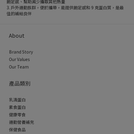
飽足感、幫助減少攝取其他熱量
3. 戶外運動族群，便於攜帶，能提供飽足感和 9 克蛋白質，是最
佳的補給良伴
About
Brand Story
Our Values
Our Team
產品類別
乳清蛋白
素食蛋白
健康零食
運動營養補充
保健食品