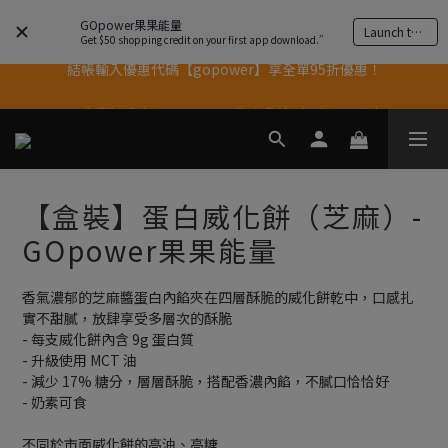
果果11歲慶｜App 下單享 5% 購物金回饋
GOpower果果能量
Launch the app
Get $50 shopping credit on your first app download.”
結帳輸入優惠代碼【gopower】享全單95折優惠！
果果11歲慶｜App 下單享 5% 購物金回饋
11歲慶好禮｜買 500g/1kg 指定乳清2包贈品牌毛巾
果果11歲慶｜App 下單享 5% 購物金回饋
【盒裝】蛋白威化餅（芝麻）-
GOpower果果能量
香氣濃郁的芝麻醬蛋白內餡夾在四層酥脆的威化餅乾中，口感扎
實不甜膩，放肆享受多層次的酥脆
- 每支威化餅內含 9g 蛋白質
- 升級使用 MCT 油
- 減少 17% 糖分，層層酥脆，搭配香濃內餡，不膩口恰恰好
- 奶素可食
不同於市面威化餅的高油、高糖