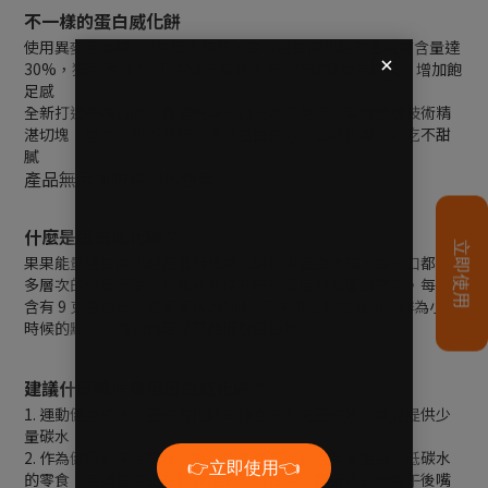
不一樣的蛋白威化餅
使用異麥芽寡糖、0克反式脂肪，每份蛋白威化餅的蛋白質含量達
30%，獨家添加 MCT 中鏈三酸甘油脂，快速轉換為能量、增加飽
足感
全新打造美味口感，香濃美味一口一塊不易碎，緊緻壓層技術精
湛切塊，層次分明不易碎。多層蛋白夾心，口感扎實，好吃不甜
膩
產品無添加防腐劑與色素
什麼是蛋白威化餅？
果果能量蛋白威化餅四層酥脆威化餅乾與蛋白內餡，每一口都是
多層次的酥脆享受，也是飲食控制時期最佳的高蛋白零食，每份
含有 9 克蛋白質，獨家奢侈添加 MCT 中鏈三酸甘油脂，作為小餓
時候的點心，增加飽足感又能攝取蛋白質
建議什麼時候食用蛋白威化餅？
1. 運動健身前後：蛋白威化餅每份含有 9 克蛋白質，並能提供少
量碳水
2. 作為健康的午後零食：蛋白威化餅是屬於含有高蛋白、低碳水
的零食，無論是否正在飲食控制的階段中，都很適合作為午後嘴